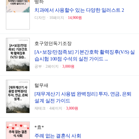
떵하
치과에서 사용할수 있는 다양한 일러스트 2
디자인ㆍ10페이지ㆍ
14,900원
호구였던독기조장
[A+보장/만점족보] 기본간호학 활력징후(V/S) 실
습시험 100점 수석의 실전 가이드 ...
공부ㆍ2페이지ㆍ
3,000원
털무새
[재무계산기 사용법 완벽정리] 투자, 연금, 은퇴
설계 실전 가이드
재테크ㆍ4페이지ㆍ
3,000원
*효*
주례 없는 결혼식 사회