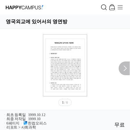
영국외교에 있어서의 영연방
1
/ 6
ㆍ
최초 등록일
1999.10.12
ㆍ
최종 저작일
1999.10
ㆍ
6페이지
/
한컴오피스
무료
ㆍ
리포트 > 사회과학