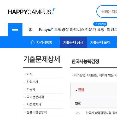
1:1 맞춤자료
홈
Easy
토픽광장
파트너스
전문가 요청
이벤
자격시험 홈
기출문제상세
기출문제풀이
한국사능력검정
기사
자격증명, 시행년도, 회차에 맞는 
산업기사
기능사
전체
국가전문자격
번호
사회복지사
컴퓨터활용능력
한국사능력검정시험 심
75