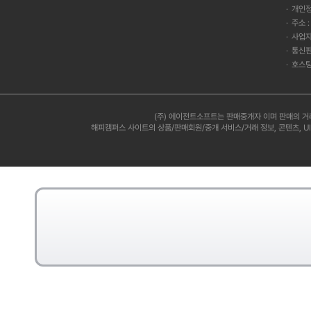
구매하는 고객의 수
분석 시 해석자가
개인정
의 교섭력: 원자
(Press)② 
주소 
커진다.5) 신규
여부④ 이야기 속
사업자
위협에 대한 주요 
로샤 검사의 채점 
통신판
는 경우, 신규 진
사적 성격검사에 
호스팅
워크 효과): 특
층적인 탐색이 불
이 탄탄한 시장일
라 신뢰도(채점자
른 브랜드로 바꿀 
다.[정답] ③[
대규모 자금 투자:
배경에 따라 해석 
(주) 에이전트소프트는 판매중개자 이며 판매의 거
도의 지분 이동이
대해 묻는 '질문 단
해피캠퍼스 사이트의 상품/판매회원/중개 서비스/거래 정보, 콘텐츠, U
이다.2) 합작투
시간을 분초 단위
을 분배하는 방식
수검자가 그림의 
함으로써 결속력을
근거를 수집하기 위
2) 상대 경쟁사
각을 하고 있나요?
표준으로 정착7.
다.
략으로, 마이클 포
사보다 훨씬 낮은
브랜드 이미지, 
전략: 전체 시장을
이다.- 원가우위
도가 낮지만, 차
은 전체 시장을 
시장을 세분화하여
입할 경우 기업의