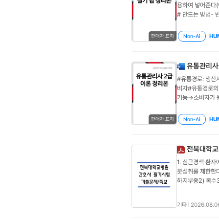
용하여 넣어준다(
# 만드는 방법- 
어뜨려 넣어준다4
되면 진한 분홍색
HU
Non-Ai
판매자 표지
의 눈금을 확인한
>0.18%(1.5
면 남은 한방울까
유통관리사 
배출우유신선도 검
#유통경로: 생산
우유#응고물 무생성
비자#유통경로의 
물은 70%만 넣고
기능→소비자가 원
기 안에 있는 찌
유권 이동#유통경로
동안 거품이 넘칠
긴 경로(전문품)-
찌꺼기가 냄비에 
HU
Non-Ai
판매자 표지
인상품요인가격, 부
로 먼저 부어주고
기업요인자금력, 
2300g(두유무
황, 법 및 제도
전북대학교
종하고자 할 때(보
1. 심근경색 환자
제공할 때(리베이트
분섭취를 제한한다.
한 정보를 가지고
하지부종2) 복수3
결정개방적 유통경로
상반응은?1) 고혈
밀착형- 유통비용
고농도 산소를 지속
요건을 갖춘 소매
기타
|
2026.08.0
소를 투여한다. 5
류, 가구, 전자
찰해야 할 증상은?
으로 결합된 조직