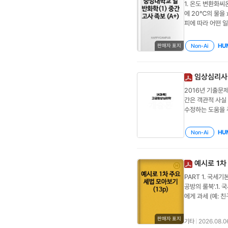
1. 온도 변환화씨
검사를 재실시하였
석을 통해 도출됩
수 있는 최소한의
리: 고객 특성에
에 20℃의 물을
객관도④ 실용도[정
되고 완전히 새로운
(Weber's L
이탈 방지, 장기
피에 따라 어떤 일이
Reliabilit
트워크 외부성(Ne
는 그 변화폭을 
리), 데이터마이
늄의 평균 원자량자
한다.질문2. 지능
적 특성에 의해서
폭을 JND 이상
익의 현재 가치=
(71.922 amu)
선발 및 배치를 위
다.③ 초기 진입
기존의 충성 고객
(교차판매): 고
HU
Non-Ai
판매자 표지
하시오.4. 탄화수
운 교정 공식을 
을 사용하므로 상
도가 클수록, 소
제품 구입 유도(
있고,Y는 7.2 g
타내는 지표로, 크
나타나는 특징으로
정체성과 충성도를
활동고객: 정기적
로부터 배수비례의 
뢰도③ 동등성 계
우③ 대기업이 막
걸쳐 점진적으로 
원 동선은 짧게
임상심리사
하시오.5. 화학식 
간의 분산과 공분
받아 두 달 만에 
치지 못하는 아주
차하지 않게점포에
2016년 기출문제
(e) 아이오딘화 수은
문5. 타당도의 
거나 획득 가능한
지각 (Sublimina
을 위해 핵심요소
간은 객관적 사실
연소 반응식액체 
문가의 논리적 분
을 의미하며, 이는
인지적 구두쇠 (C
(내부)#수요예측 
수정하는 도움을 주
오.8. 침전 반응질
용 타당도(Cont
슬(Value Chai
비자의 무의식에 
Wolpe: 체계적
전된다.이 반응의 
판단을 거쳐 검증하
각에 해당하는 구체
연관 지어 깊이 있게
해설< 신경심리검사와
Li₂O(b) HNO₃
이 깊은 변인을 
각각의 활동 범주
Rehearsal)③ 
HU
Non-Ai
시공간 기억 평가③ 
조건에서 0.020
렴 타당도④ 변별
전달, 판매, 사후
허설은 새로 들어
Oral Word 
Fe³⁺를 Fe²⁺
특성을 측정하는 
면, 지원 활동은
정보처리 방식이다.
능) 기능 평가❷ W
Fe²⁺와 Fe³⁺
입증하는 것이다.
말합니다. (예: 
Component)②
예시로 1차
과제 → 전두엽 
틸렌의 연소반응에 대
지니는지를 동시간
축한 고유의 특성
소 (Cultural
PART 1. 국세기
(H₂O(l)) = −
④[해설] 현재 개
하는가?[채점 가이
식으로 행동하려는
공방의 룰북'.1.
오.13. 산과 
validity)이다
(Inimitabi
오포(Petty &
에게 과세 (예: 
오.14. 기체 반
는 소검사들은 단순
인수하여 재무적 
할 때 소비자는 주
다).1-2 (신의
정하며, 반응 전 
K-WAIS-IV의
다.④ 자동차 제
변 경로에 비해 오
"이거 비과세 맞습
L인가?(연결관의
도로 평가하는 '지
두 가지 이상의 
면 메시지 처리의 
판매자 표지
기타
|
2026.08.0
로운 법을 만들거나
수, 순서화④ 빠