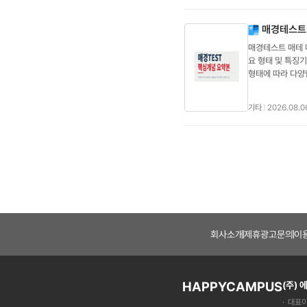
등)을 공유함으로
체적 스펙을 꼼꼼
해 오늘 갑자기 세
(PRI)의 3대 
(Economies
배경음악, 모델의 
시기): 세금을 매
삭제되었다.)질문1
(Market Gro
매경테스트
순간 자동 스위치 
한 이해력을 묻는
어와 이에 적합한 
매경테스트 매테 
(Comprehensi
급한다.② 별(St
요 형태 및 특징
"길에서 주운 편
능성을 선별하여 공
형태에 따라 다양
추에 가장 강력한 
투입한다.정답: 
상의 사원이 공동
점수의 하락 폭이 
대한 이익을 창출
를 모두 변제하지
서 가장 널리 쓰
직합니다.질문88.
기타
|
2026.08.0
다.- 합자회사중
전반에 걸쳐 축적된
기업이 법적으로 
대해 무한 책임을
되3 조합 (1과 
과정이 매우 유연
책임사원은 경영 
6이 높고 5가 낮음
내에서만 유한책임
한 심각한 조현병 양
요한 기업 형태이다
상 척도 1(Hs),
표 승인 등 회사
울)을 부인하고 
관한 중요한 사항
문13. MBTI 
사하는 독립 기관이
을 선호한다.② 
내에서만 기업 채
객관적 사실과 논
다.2) 소유와 경
답] ②[해설] 외
회사소개
제휴광고문의
이
치관 등- 기술적 
융통성과 개방성을 
상적인 경영 활동
(MMPI)가 개
반적으로 마이클 포
임상 집단을 통계
쟁사들의 수, 시장
HAPPYCAMPUS
적/논리적 제작법④ 
(주)
사한 기능을 수행
McKinley)는
대표이