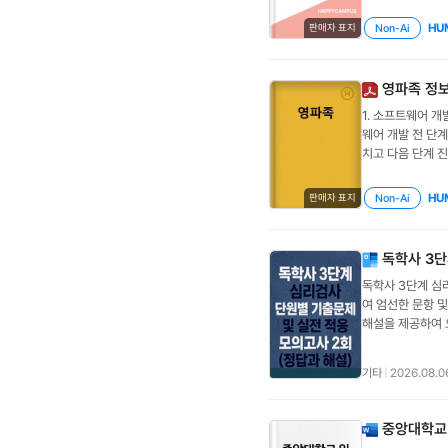
오비탈 전자 배치를 쓰
략경영은 환경 변
색으로 추가된 대
중심간의 경쟁#소
온들의 루이스 구조,
관점의 전략을 다
무적으로 완전히 
계성에 영향점포를
HU
Non-Ai
판매자 표지
XeF4(d) PCl5(
에 있습니다.와 지
이며, 고려집합은
작음→편의, 부대
g에 녹였을 때 이
관점과 가장 부합
구매를 저울질하는
져서#상권분석 3
의 원자량이 32 
늘리는 것이다.②
한계 비용보다 클
소매인력법칙, 컨
영파족 정보
고 밀도가 19.3 
진은 주주보다 종
다.③ 객관적 위
축물대장건축물의 위
1. 소프트웨어 개
(BCC)인지 계산
절반을 강제적으로
익은 지속적으로 
면등기사항전부증명
웨어 개발 전 단계
(C2H6 + 7/2
다"라고 역설하며
기 때문에 한계 
민법의 특별법-국
치고 다음 단계 진
과정을 서술하시오.[평
일한 사회적 책임
서 특정 대상에 대
개월전-1개월 전
최종 결과물을 예
H: 463 kJ/m
캐롤(A. Carr
여하는 '평가 또는
짓이나 그 밖의 
(Spiral) :
투압이 5.20 
장 근본적인 책임은 무
하는(중요하게 여
게 상당한 보상 
HU
Non-Ai
판매자 표지
유지보수 과정이 필
응식 (4 C3H5(O
Responsibilit
성된다.* 04장.
리금: 사업자가 
모형과 대조적나선형
리세린의 루이스 구
설:①, ②, ③ 
구매한 제품이 소
100분의 5금액
도구보다 개인과 
분해되는 반응의 
해설: 피라미드의
③ 제품 구매 결
제한 가능매월 이
독학사 3단
자·고객이 소통하
피를 계산해라
기업이 생존하지 못
을 내렸을 때[정
시장, 시장, 군
독학사 3단계 심
적인 원인으로 가장
쉽다면 부조화를 
설림 예정지로부터
여 엄선한 문항 
경 청산하고 다른
화를 감소시키기 
화구역: 청소년에
해설을 제공하여 
다.④ 오답 해설:
도적으로 찾는다.
하는 것과 관련된 
유형 및 난이도로 
성장이 멈추기 때
를 스크랩한다.④
격(price), 장소
반영! 단원별 핵심
정 혁신(Proces
를 겪는 소비자는
(convenie
기타
|
2026.08.0
력평가* 04장. 
올바르지 않은 것
단점)를 선택적으로
약 X신속전달광범
고사 (40문항)*
산업 내에서는 시
에 따르면 고객 
간접효과판매촉진
의 개요 및 윤리적
성'과 '정시 도착
가?① 식역하 지각 (
→제품권유, 구
중앙대학교 
범과 점수 해석, 
출한다.정답: ②해
Difference)
매장을 방문한 특