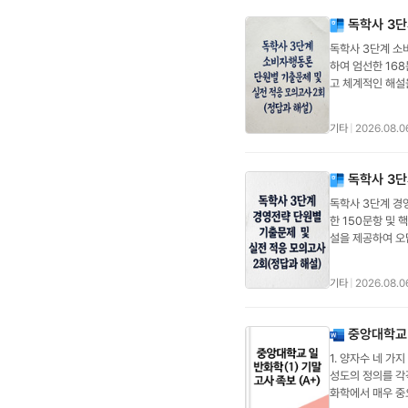
이유는?1) 체온상
에 대한 업무 수
독학사 3
운영- 조직환경에
독학사 3단계 소
공) 아니면 도(
하여 엄선한 16
결정→상급자 / 
고 체계적인 해설
#동기부여이론매슬
시험과 동일한 유형
안전→애정과 소속
출제포인트 전수 반
동기부여요인으로 
기타
|
2026.08.0
보탐색* 03장. 
인: 직무환경 관
태도변화* 07장.
엄격히 통제, 금
관식 17문항 + 
비숫한 위치에 있
독학사 3단
심 기출 복원 (1
품의 운송, 보관
독학사 3단계 경
리가 먼 것은 무
정에 투입되기 직전
한 150문항 및
사회학은 가족, 
최소화: 화물빈차
설을 제공하여 오
특정 사회의 문화
소화판매물류완제품
형 및 난이도로 실
감정적, 충동적 
성 높임)결절점:
원별 핵심 기출 복원
하는 '합리적 의
화점 매장의 가구
기타
|
2026.08.0
부 역량 및 자원 
에 가 방향성을 결
시각적불편 초래자
과 통제PART 2
(예: 가격)을 
라가거나 내려가는
의고사 2회 (객관
온라인 쇼핑몰에서
동선인스토어형: 
중앙대학교 
의 및 개요질문1
가 방식이다.[정답
규모가 크면 그 
1. 양자수 네 
의 변화에 수동적
정보로 이동하는 방
위 큼운송비&판매
성도의 정의를 각
우위를 창출하는 
Processing)
쟁분석업태 간 경
화학에서 매우 중
다.④ 조직의 장
은?① 환기집합은
신규 소매 진출 예