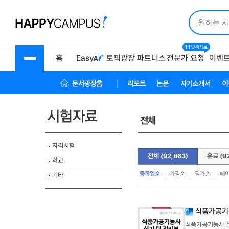
1:1 맞춤자료
홈
Easy
토픽광장
파트너스
전문가 요청
이벤
문서광장 홈
리포트
논문
자기소개서
이
전체
자격시험
전체 (92,863)
유료 (9
학교
등록일순
가격순
평가순
페
기타
식품가공기
식품가공기능사 실