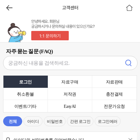
고객센터
안녕하세요. 회원님
궁금하시거나 문의하실 내용이 있으신가요?
1:1 문의하기
자주 묻는 질문 (FAQ)
로그인
자료구매
자료판매
취소환불
저작권
충전결제
이벤트/기타
EasyAI
전문가요청
전체
아이디
비밀번호
간편 로그인
로그인에러