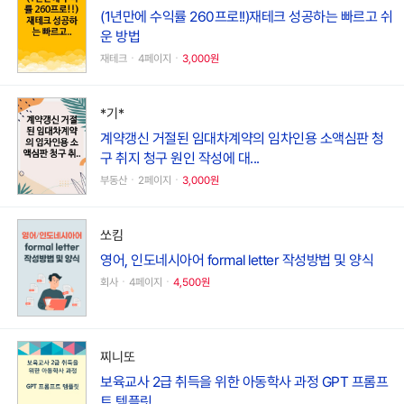
(1년만에 수익률 260프로!!)재테크 성공하는 빠르고 쉬
운 방법
재테크ㆍ4페이지ㆍ
3,000원
*기*
계약갱신 거절된 임대차계약의 임차인용 소액심판 청
구 취지 청구 원인 작성에 대...
부동산ㆍ2페이지ㆍ
3,000원
쏘킴
영어, 인도네시아어 formal letter 작성방법 및 양식
회사ㆍ4페이지ㆍ
4,500원
찌니또
보육교사 2급 취득을 위한 아동학사 과정 GPT 프롬프
트 템플릿