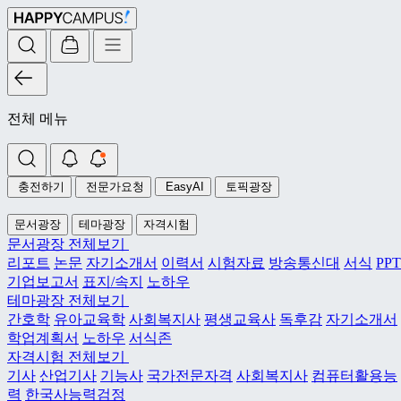
전체 메뉴
충전하기
전문가요청
EasyAI
토픽광장
문서광장
테마광장
자격시험
문서광장 전체보기
리포트
논문
자기소개서
이력서
시험자료
방송통신대
서식
PPT
기업보고서
표지/속지
노하우
테마광장 전체보기
간호학
유아교육학
사회복지사
평생교육사
독후감
자기소개서
학업계획서
노하우
서식존
자격시험 전체보기
기사
산업기사
기능사
국가전문자격
사회복지사
컴퓨터활용능
력
한국사능력검정