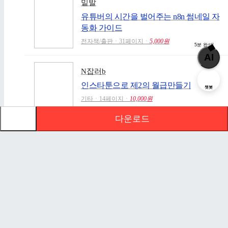
밑발
유튜버의 시간을 벌어주는 n8n 썸네일 자
동화 가이드
전자책/출판ㆍ31페이지ㆍ
5,000원
5분 완성!
AI
N잡러b
인스타툰으로 제2의 월급만들기
챗봇
기타ㆍ14페이지ㆍ
10,000원
다운로드
문서 초안을 생성해주는 EasyAI
신청하기
로그인
안녕하세요 해피캠퍼스의 20년의 운영 노하우를 이용
PC버전
하여 당신만의 초안을 만들어주는 EasyAI 입니다.
고객센터
-
주제만 입력하면 AI가 방대한 정보를 재가공하여, 최
적의 목차와 내용을 자동으로 만들어 드립니다.
ⓒ AgentSoft Co., Ltd.