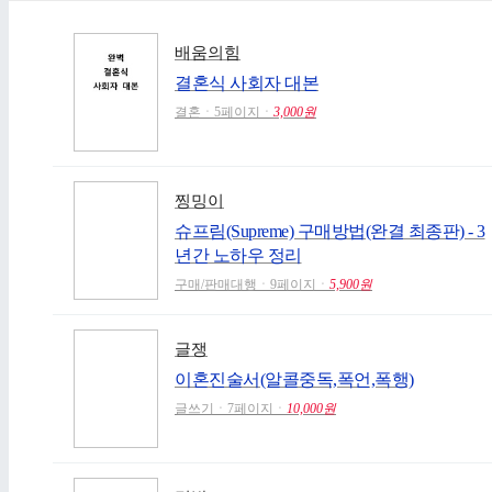
배움의힘
결혼식 사회자 대본
결혼ㆍ5페이지ㆍ
3,000원
찡밍이
슈프림(Supreme) 구매방법(완결 최종판) - 3
년간 노하우 정리
구매/판매대행ㆍ9페이지ㆍ
5,900원
글쟁
이혼진술서(알콜중독,폭언,폭행)
글쓰기ㆍ7페이지ㆍ
10,000원