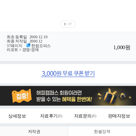
1
/ 37
ㆍ
최초 등록일
2000.12.10
ㆍ
최종 저작일
2000.12
ㆍ
37페이지
/
한컴오피스
1,000원
ㆍ
리포트 > 경영/경제
상세정보
자료후기
(
0
)
자료문의
(
0
)
판매자정보
저작권
환불정책