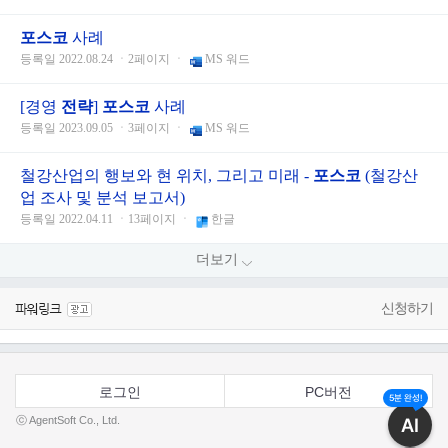
포스코
사례
등록일 2022.08.24 ㆍ2페이지 ㆍ
MS 워드
[경영
전략
]
포스코
사례
등록일 2023.09.05 ㆍ3페이지 ㆍ
MS 워드
철강산업의 행보와 현 위치, 그리고 미래 -
포스코
(철강산
업 조사 및 분석 보고서)
등록일 2022.04.11 ㆍ13페이지 ㆍ
한글
더보기
신청하기
로그인
PC버전
5분 완성!
AI
ⓒ AgentSoft Co., Ltd.