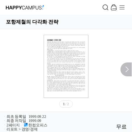
포항제철의 다각화 전략
1
/ 2
ㆍ
최초 등록일
1999.09.22
ㆍ
최종 저작일
1999.09
ㆍ
2페이지
/
한컴오피스
무료
ㆍ
리포트 > 경영/경제