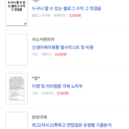
*희*
누구나 할 수 있는 블로그 수익 그 첫걸음
블로그 수익화ㆍ18페이지ㆍ
3,000원
자소서원트러
신생아육아용품 필수리스트 및 비용
기타ㆍ1페이지ㆍ
3,000원
*정*
이명 및 어지럼증 극복 노하우
기타ㆍ12페이지ㆍ
3,000원
분당아재
외고/자사고/특목고 면접질문 유형별 기출분석