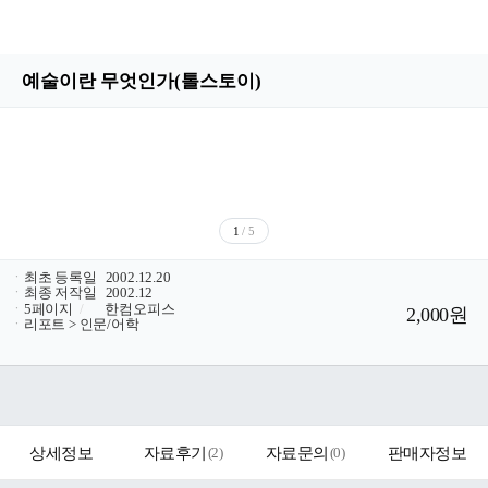
예술이란 무엇인가(톨스토이)
1
/ 5
ㆍ
최초 등록일
2002.12.20
ㆍ
최종 저작일
2002.12
ㆍ
5페이지
/
한컴오피스
2,000원
ㆍ
리포트 > 인문/어학
상세정보
자료후기
(
2
)
자료문의
(
0
)
판매자정보