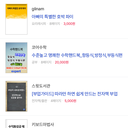
glinam
아빠의 특별한 호박 파이
요리레시피ㆍ8페이지ㆍ
3,000원
코어수학
수준높고 명쾌한 수학핸드북_항등식,방정식,부등식편
공부ㆍ8페이지ㆍ
20,000원
스윗도서관
[부업가이드] 따라만 하면 쉽게 만드는 전자책 부업
전자책/출판ㆍ4페이지ㆍ
5,000원
키보드마법사