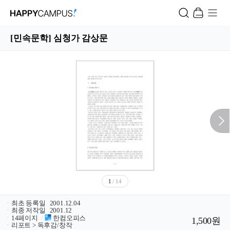
[민속문학] 심청가 감상문
1
/ 14
ㆍ
최초 등록일
2001.12.04
ㆍ
최종 저작일
2001.12
ㆍ
14페이지
/
한컴오피스
1,500원
ㆍ
리포트 > 독후감/창작