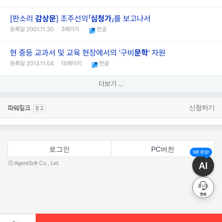
[판소리
감상문
] 조주선의「
심청가
」를 보고나서
등록일 2001.11.30 ㆍ3페이지 ㆍ
한글
현 중등 교과서 및 교육 현장에서의 '구비
문학
' 자원
등록일 2013.11.04 ㆍ15페이지 ㆍ
한글
더보기
신청하기
로그인
PC버전
5분 완성!
AI
ⓒ AgentSoft Co., Ltd.
챗봇