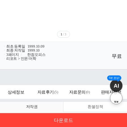
1
/ 3
ㆍ
최초 등록일
1999.10.09
ㆍ
최종 저작일
1999.10
ㆍ
3페이지
/
한컴오피스
무료
ㆍ
리포트 > 인문/어학
5분 완성!
AI
상세정보
자료후기
(
5
)
자료문의
(
0
)
판매자정보
챗봇
저작권
환불정책
다운로드
자료의 정보 및 내용의 진실성에 대하여 해피캠퍼스는 보증하지 않으며,
해당 정보 및 게시물 저작권과 기타 법적 책임은 자료 등록자에게 있습니