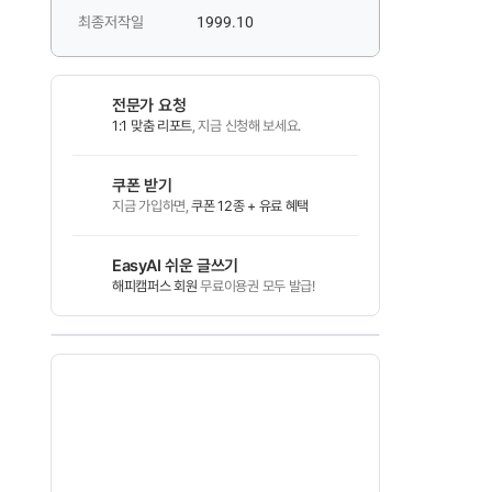
최종저작일
1999.10
전문가 요청
1:1 맞춤 리포트
, 지금 신청해 보세요.
쿠폰 받기
지금 가입하면,
쿠폰 12종 + 유료 혜택
EasyAI 쉬운 글쓰기
해피캠퍼스 회원
무료이용권 모두 발급!