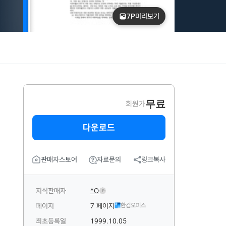
7P
미리보기
무료
회원가
다운로드
판매자스토어
자료문의
링크복사
지식판매자
*O
P
페이지
7 페이지
한컴오피스
최초등록일
1999.10.05