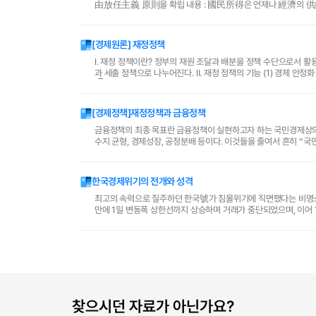
由放任主義 原則을 확립 내용 : 國民所得은 언제나 經濟의 供
[경제원론] 재정정책
Ⅰ. 재정 정책이란? 정부의 재원 조달과 배분을 정책 수단으로서 활용하는 것으로 금융 정책과 함께 정부의 대표적인 경제 정책이다. 그 정책 수단은 세입 정책
과 세출 정책으로 나누어진다. Ⅱ. 재정 정책의 기능 (1) 경제 안정화 기능 ① 의의 : 국민 경제의 고용 수준을 늘리거나 물가를 안정시키도록 조정하려는 정책
② 경기 침..
[경제정책]재정정책과 금융정책
금융정책의 최종 목표란 금융정책이 실현하고자 하는 국민경제상의
수지 균형, 경제성장, 공정분배 등이다. 이것들을 줄여서 흔히 “국민경제의 안정적 성장”이라고 한다
하기 위하여 통화당국이 직접 영향을 미칠 수 있는 지표를 말..
한국경제위기의 전개와 성격
최고의 속력으로 질주하던 한국號가 침몰위기에 직면했다는 비명소리
만에 1일 변동폭 상한선까지 상승하며 거래가 중단되었으며, 이어 1
로 확대하는 정부의 긴급대응과 12월 3일 국제통화기..
찾으시던 자료가 아닌가요?