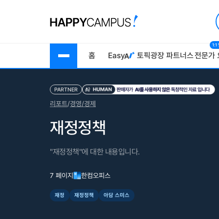
1:
홈
Easy
토픽광장
파트너스
전문가 
PARTNER
리포트
/
경영/경제
재정정책
"재정정책"에 대한 내용입니다.
7 페이지
한컴오피스
재정
재정정책
아담 스미스