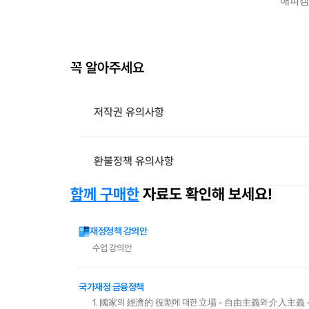
해피캠
꼭 알아주세요
저작권 유의사항
환불정책 유의사항
함께 구매한
자료도 확인해 보세요!
재정정책 강의안
수업 강의안
국가재정 금융정책
1. 國家의 經濟的 役割에 대한 立場 - 自由主義와 介入主義 - (1) 古典學派 : 아담 스미스의 {보이지 않는 손}(invisible hand)의 원리에 입각한 自