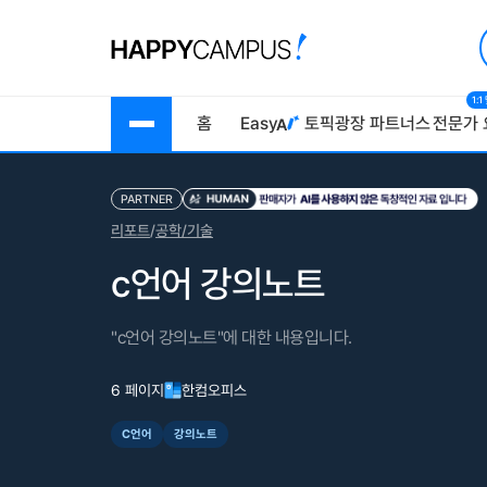
1:
홈
Easy
토픽광장
파트너스
전문가 
PARTNER
리포트
/
공학/기술
c언어 강의노트
"c언어 강의노트"에 대한 내용입니다.
6 페이지
한컴오피스
C언어
강의노트