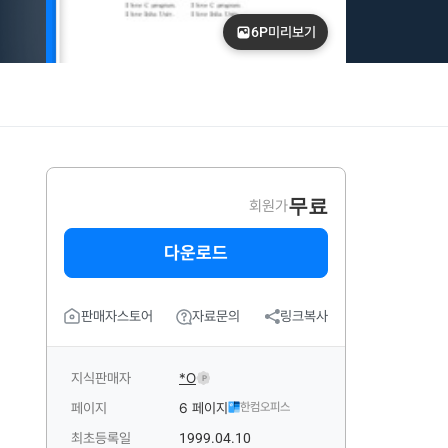
6P
미리보기
무료
회원가
다운로드
판매자스토어
자료문의
링크복사
지식판매자
*O
P
페이지
6 페이지
한컴오피스
최초등록일
1999.04.10