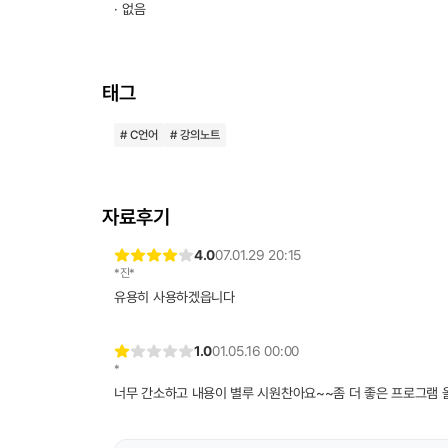
· 없음
태그
# C언어
# 강의노트
자료후기
4.0
07.01.29 20:15
*진*
유용히 사용하겠읍니다
1.0
01.05.16 00:00
*
너무 간소하고 내용이 별루 시원찬아요~~좀 더 좋은 프로그램 