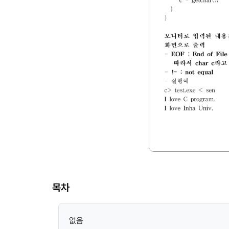
목차
없음