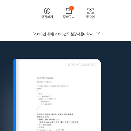
0
충전하기
장바구니
로그인
[2026 합격인증O] 전북대학교병원 간호사 채용 대비 필기+면접 기출 정리
[2026년 대비] 2025년도 분당서울대학교병원 AI면접 인증O(자세한 정리, 따성지, 투표 O)
26년 독학사 가정학 3단계 가족관계 요약본(24,25년 시험 복기내용 추가)
[수자무, 직무 150 문답 0]2027 대비 2026 한양대학교병원(서울) 신규 간호사 최종합격 AII IN ONE 대비서 (스펙, 자기소개서, 면접 기출, 직무 150개 문답0, 합격인증0)
중앙대 매경 합격 필기본 (매경테스트 독학 필수자료)
전북대학교병원 2027년 간호사 채용 대비 필기+면접 복원(합격인증 O)
근로복지공단 울산병원 간호사 상세한 면접후기 및 기출질문답변 병원정보 직무상식 80선
수질환경기사 필기 총정리본
구매자재관리 총론 25,26년 4회분 기출문제(예시문제) 40문항 및 답안(계산문제 풀이 포함)
혈액원 간호사 최종합격 자소서