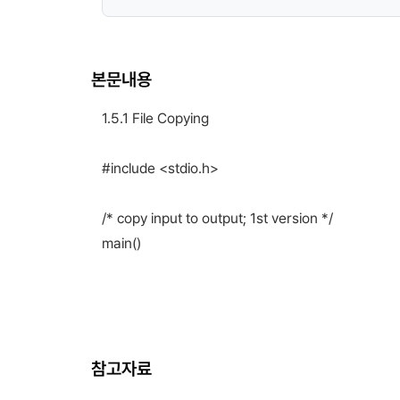
본문내용
1.5.1 File Copying
#include <stdio.h>
/* copy input to output; 1st version */
main()
참고자료