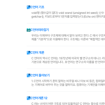
C언어 기초
void형 (함수값이 없다) void srand (unsigned int seed); 난수 발생씨앗을 초기화 int rand(void) getchar( ) : 키보드로부터 1문자를 입력 int
C언어따라잡기
우리는 이제부터 구조체에 대해서 알아 보려고 한다. C 에서 구조체는 포인터 만큼이나 중요한 내용이고, 또 본격적으로 프로그램을 짜기 위해서는 이 구조
체를 "기본적"으로 이용해야 한다. 구조체는 이른바 "복합적인 데이타 타입"이다. 쉽게 얘기해서 , "기본적인 데이타 타입"인 char, 
탕, 과자 같은 것이 ..
C언어 개론
C 언어의 역사 C 언어는 1972년에 미국의 벨 연구소의 데니스 
기본으로 계승된 언어입니다.. B 언어는 연구소의 이름을 딴 언어이고요...B 다음은 C 니까.. 이름을 그렇게 붙였죠... 처음에 C 언어는 UNIX 운영체제를 만
들기 위한 언어 였습니다....
C언어 돌아보기
1. C언어 시작하기 흔히 말하는 비주얼 씨나 터보 씨 등은, 컴파
는 기계어로 바꾸어 주는 것을 말하지요. 컴퓨터는 기계만을 이해하고, 그 명령을 수행할 수 있다는 것은 다 알고 있겠지요..? 정욱이가 앞으로 쓸 내용은, 모
두 터보 씨를 기준으로 할 거예요. ..
C언어개론 12
C 라는 녀석이 어떤 구조로 되어 있을까요? C 언어는 함수로 이루