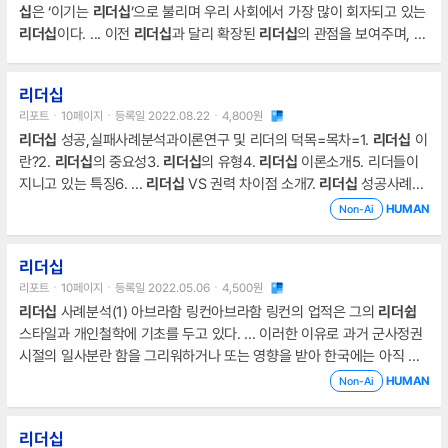
십
은 ‘이기는
리더십
’으로 불리며 우리 사회에서 가장 많이 회자되고 있는
리더십
이다. ... 이전
리더십
과 달리 확장된
리더십
의 관점을 보여주며, 상
위자 뿐만 아닌 하위자 들의 필요와 질 그리고 도덕성을 강조한
리더십
이
기에 꼭 필요하다고 볼 수 있다.
리더십
실현을 위해서는 ... [표지는 분량
리더십
에 포함되지 않습니다.]변혁적
리더십
:정주영 회장과목명
리더십
이름Ⅰ. 서
리포트ㆍ10페이지ㆍ등록일 2022.08.22ㆍ4,800원
론
리더십
(readership)이란 통솔력을 말하며 ‘조직을 이끄는 능력’이라 할
리더십
성공,실패사례분석과이론연구 및 리더의 덕목=목차=1.
리더십
이
수 있다.
란?2.
리더십
의 중요성3.
리더십
의 유형4.
리더십
이론소개5. 리더들이
지니고 있는 특징6. ...
리더십
VS 권력 차이점 소개7.
리더십
성공사례와
실패사례(1) 성공사례 연구- 잭 웰치의
리더십
- 세종대왕의
리더십
(2) 실
HUMAN
Non-Ai
패사례 연구- 말콤엑스의
리더십
8. ...
리더십
을 위해 리더가 갖추어야 덕
목에 대한 나의의견1.
리더십
이란?
리더십
리포트ㆍ10페이지ㆍ등록일 2022.05.06ㆍ4,500원
리더십
사례분석(1) 아브라함 링컨아브라함 링컨의 업적은 그의
리더쉽
스타일과 개인철학에 기초를 두고 있다. ... 이러한 이유로 과거 군사정권
시절의 일사분란 함을 그리워하거나 또는 영향을 받아 한국에는 아직 규
제형
리더쉽
유형의 리더가 대부분인 상태이다. ...
리더십
의 유형(1) 카리
HUMAN
Non-Ai
스마적
리더십
(2) 변혁적
리더십
(3) 창조적
리더십
(4) 서번트
리더십
(5)
펀
리더십
(6) 자유방임적
리더십
(7) 도덕적
리더십
(8) 거래적
리더십
(9)
리더십