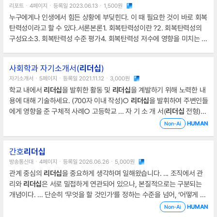
리포트ㆍ4페이지ㆍ등록일 2023.06.13ㆍ1,500원
누구에게나 인생에서 힘든 상황에 부딪힌다. 이 때 필요한 것이 바로 회복
탄력성이라고 할 수 있다.서론본론1. 회복탄력성이란 ?2. 회복탄력성의
구성요소3. 회복탄력성 수준 평가4. 회복탄력성 저수에 영향을 미치는 요
소5. 회복탄력성 향상을 위한 방안나의 생각결론참고자료..
사회학과 자기소개서(
리더십
)
자기소개서ㆍ5페이지ㆍ등록일 2021.11.12ㆍ3,000원
학교 내에서
리더십
을 발휘한 활동 및
리더십
을 계발하기 위해 노력한 내
용에 대해 기술하세요. (700자 이내 작성)○
리더십
을 발휘하여 주변인들
에게 영향을 준 구체적 사례○ 고등학교 ... 자 기 소 개 서(
리더십
전형)자
기소개서 작성 시 유의 사항1. ... 시절
리더십
을 계발하기 위한 노력이나
HUMAN
Non-Ai
활동수험번호20학년도실사구시(
리더십
)전형 지원을 위한자 기 소 개 서
성 명주민등록번호지원 모집단위OO대학 사회학과1.
간호
리더십
방송통신대ㆍ4페이지ㆍ등록일 2026.06.26ㆍ5,000원
관계 중심의
리더십
을 중요하게 생각하며 일해왔습니다. ... 조직에서 관
리와
리더십
은 서로 밀접하게 연관되어 있으나, 본질적으로는 구분되는
개념이다. ... 단순히 ‘무엇을 할 것인가’를 정하는 수준을 넘어, ‘어떻게 함
께 할 것인가’를 이끌어내는 것이 바로
리더십
이었습니다.
HUMAN
Non-Ai