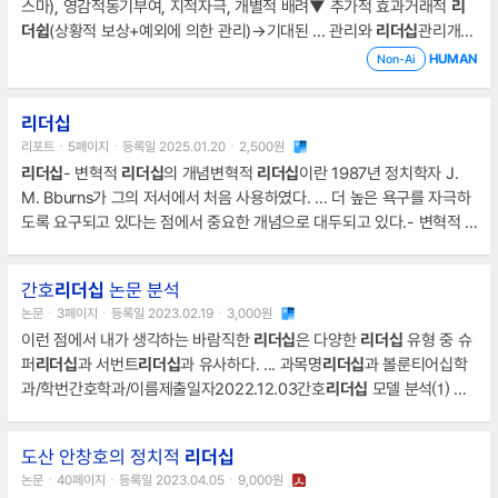
스마), 영감적동기부여, 지적자극, 개별적 배려▼ 추가적 효과거래적
리
더쉽
(상황적 보상+예외에 의한 관리)→기대된 ... 관리와
리더십
관리개념
에 기초한 전통적
리더십
과 구별되는
리더십
(Leadership) 개념에 기초한
HUMAN
Non-Ai
신조류
리더십
의 구분 및 차이점ㆍ전통적
리더십
: 주로 조직 핵심요소인
과업과 사람에 ... 서번트
리더십
인식체계32.서번트
리더십
연구모형33.
리더십
서번트
리더십
과 전통적
리더십
비교34. 서번트
리더십
과 변혁적
리더십
리포트ㆍ5페이지ㆍ등록일 2025.01.20ㆍ2,500원
비교35.
리더십
- 변혁적
리더십
의 개념변혁적
리더십
이란 1987년 정치학자 J.
M. Bburns가 그의 저서에서 처음 사용하였다. ... 더 높은 욕구를 자극하
도록 요구되고 있다는 점에서 중요한 개념으로 대두되고 있다.- 변혁적
리더십
의 요소① 카리스마카리스마는 변혁적
리더십
에서도 가장 중요한
리더십
의 요소이며 리더가 ... Burns는 Maslow의 욕구 계층을 변혁적 과
간호
리더십
논문 분석
정에 대한 기본 원리로 보았으며, 또 변혁적
리더십
과 거래적
리더십
을 하
논문ㆍ3페이지ㆍ등록일 2023.02.19ㆍ3,000원
나의 연속선상에 존재하는 양극단으로 보았다.
이런 점에서 내가 생각하는 바람직한
리더십
은 다양한
리더십
유형 중 슈
퍼
리더십
과 서번트
리더십
과 유사하다. ... 과목명
리더십
과 볼룬티어십학
과/학번간호학과/이름제출일자2022.12.03간호
리더십
모델 분석⑴ 간
호
리더십
과 결과/성과 관련 연구 분석1. ... 민주적이고, 참여적인
리더십
이 가장 바람직한
리더십
이라고 생각했었기 때문이다.
도산 안창호의 정치적
리더십
논문ㆍ40페이지ㆍ등록일 2023.04.05ㆍ9,000원