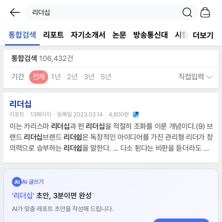
통합검색
리포트
자기소개서
논문
방송통신대
시험자료
서
더보기
통합검색
106,432건
기간
전체
1년
2년
3년
5년
직접입력
리더십
리포트ㆍ13페이지ㆍ등록일 2023.03.14ㆍ4,800원
이는 카리스마
리더십
과 펀
리더십
을 적절히 조화를 이룬 개념이다.(9) 브
랜드
리더십
브랜드
리더쉽
은 독창적인 아이디어를 가진 관리형 리더가 창
의력으로 승부하는
리더쉽
을 말한다. ... 다소 튄다는 비판을 듣더라도 확
실한 이미지를 높이는데 초점을 맞추는
리더쉽
이다.5.
리더십
성공사례
연구(1) 스티브잡스의
리더십
애플은 한때 적자에 허덕이며 파산위기에 처
했었다. ... 브랜드
리더쉽
은 다른 아이디어를 모방하지만 독창적으로 만
AI 글쓰기
AI
들어 남들보다 가치있는 조직을 만들어 낸다. 브랜드
리더쉽
은 남이 가지
'리더십'
초안, 3분이면 완성
않은 새로운 길을 만드는 것에 높은 가치를 둔다.
AI가 맞춤 레포트 초안을 작성해 드립니다.