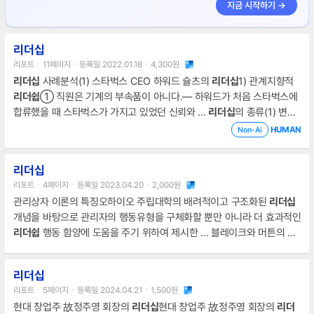
지금 시작하기 →
리더십
리포트ㆍ11페이지ㆍ등록일 2022.01.18ㆍ4,300원
리더십
사례분석(1) 스타벅스 CEO 하워드 슐츠의
리더십
1) 관계지향적
리더쉽
① 직원은 기계의 부속품이 아니다.― 하워드가 처음 스타벅스에
합류했을 때 스타벅스가 가지고 있었던 신뢰와 ...
리더십
의 종류(1) 변혁
적
리더십
(2) 카리스마적
리더십
(3) 서번트
리더십
(4) 거래적
리더십
(5)
HUMAN
Non-Ai
감성적
리더십
(6) 참여적
리더십
(7) 여성적
리더십
3.
리더십
의 중요성4.
...
리더십
사례분석(1) 스타벅스 CEO 하워드 슐츠의
리더십
(2) 히틀러의
리더십
리더십
(3) 힐러리 클린턴의
리더십
(4) 칭기즈칸의
리더십
6.
리포트ㆍ4페이지ㆍ등록일 2023.04.20ㆍ2,000원
관리상자 이론의 특징오하이오 주립대학의 배려적이고 구조화된
리더십
개념을 바탕으로 관리자의 행동유형을 구체화할 뿐만 아니라 더 효과적인
리더쉽
행동 함양에 도움을 주기 위하여 제시한 ... 블레이크와 머튼의
리
더쉽
연구에 있어 고려와 구조주의의 2차원적 모형에 대한 연구를 기반으
로 리더 유형을 구체화 했다. ... 따라서
리더십
행동이론은 특성이론의 한
리더십
계를 벗어나 교육과
리더십
훈련을 통하여
리더십
을 더욱더 증가시킬 수
리포트ㆍ5페이지ㆍ등록일 2024.04.21ㆍ1,500원
있는 계기를 만들었다.
현대 창업주 故정주영 회장의
리더십
현대 창업주 故정주영 회장의
리더