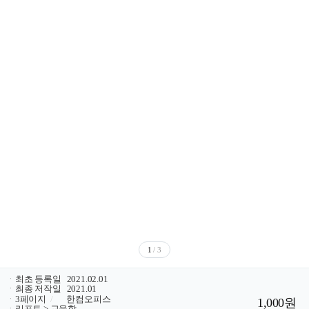
1
/ 3
ㆍ
최초 등록일
2021.02.01
ㆍ
최종 저작일
2021.01
ㆍ
3페이지
/
한컴오피스
1,000원
ㆍ
리포트 > 교육학