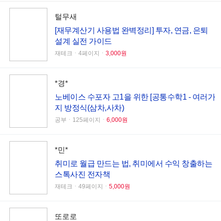
털무새
[재무계산기 사용법 완벽정리] 투자, 연금, 은퇴
설계 실전 가이드
재테크ㆍ4페이지ㆍ
3,000원
*경*
노베이스 수포자 고1을 위한 [공통수학1 - 여러가
지 방정식(삼차,사차)
공부ㆍ125페이지ㆍ
6,000원
*민*
취미로 월급 만드는 법, 취미에서 수익 창출하는
스톡사진 전자책
재테크ㆍ49페이지ㆍ
5,000원
또로로