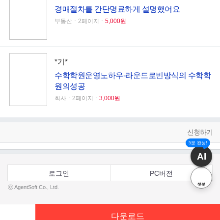
경매절차를 간단명료하게 설명했어요
부동산ㆍ2페이지ㆍ
5,000원
*기*
수학학원운영노하우-라운드로빈방식의 수학학
원의성공
회사ㆍ2페이지ㆍ
3,000원
신청하기
5분 완성!
AI
로그인
PC버전
챗봇
ⓒ AgentSoft Co., Ltd.
다운로드