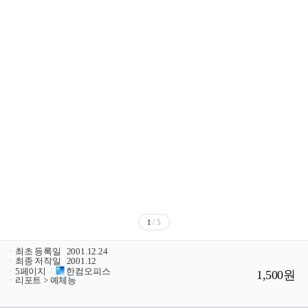
1
/ 5
ㆍ
최초 등록일
2001.12.24
ㆍ
최종 저작일
2001.12
ㆍ
5페이지
/
한컴오피스
1,500원
ㆍ
리포트 > 예체능