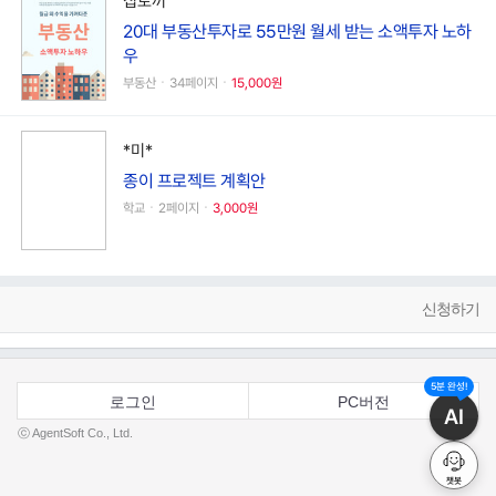
집토끼
20대 부동산투자로 55만원 월세 받는 소액투자 노하
우
부동산ㆍ34페이지ㆍ
15,000원
*미*
종이 프로젝트 계획안
학교ㆍ2페이지ㆍ
3,000원
신청하기
5분 완성!
로그인
PC버전
AI
ⓒ AgentSoft Co., Ltd.
챗봇