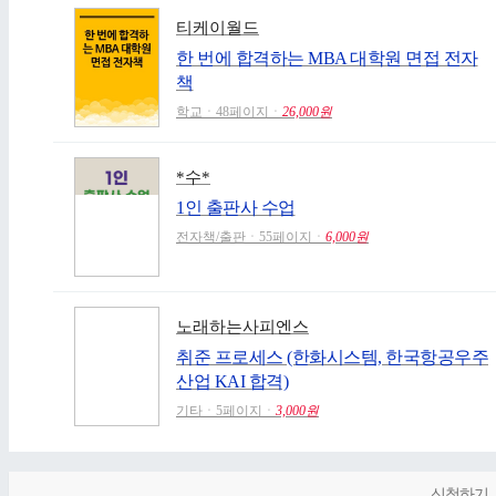
티케이월드
한 번에 합격하는 MBA 대학원 면접 전자
책
학교ㆍ48페이지ㆍ
26,000원
*수*
1인 출판사 수업
전자책/출판ㆍ55페이지ㆍ
6,000원
노래하는사피엔스
취준 프로세스 (한화시스템, 한국항공우주
산업 KAI 합격)
기타ㆍ5페이지ㆍ
3,000원
신청하기