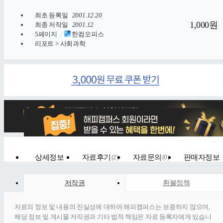
ㆍ
최초 등록일
2001.12.20
1,000원
ㆍ
최종 저작일
2001.12
ㆍ
5페이지
/
한컴오피스
ㆍ
리포트 > 사회과학
상세정보
자료후기
(
2
)
자료문의
(
0
)
판매자정보
저작권
환불정책
자료의 정보 및 내용의 진실성에 대하여 해피캠퍼스는 보증하지 않으며,
해당 정보 및 게시물 저작권과 기타 법적 책임은 자료 등록자에게 있습니