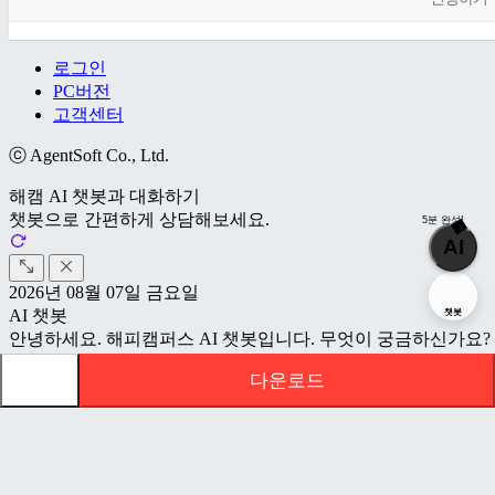
로그인
PC버전
고객센터
ⓒ AgentSoft Co., Ltd.
해캠 AI 챗봇과 대화하기
챗봇으로 간편하게 상담해보세요.
5분 완성!
AI
2026년 08월 07일 금요일
AI 챗봇
챗봇
안녕하세요. 해피캠퍼스 AI 챗봇입니다. 무엇이 궁금하신가요?
7:37 오후
다운로드
❔ 아이디와 비밀번호를 잊어버렸습니다.
❓ 자료를 잘못 구매했어요. 취소가 가능한가요
문서 초안을 생성해주는 EasyAI
❔ 10,000원을 충전했는데 왜 12,000원이 결제 되나요
❓ 수익금 출금 신청 시 실명확인DB에 없는 정보라고 나와요.