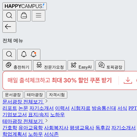
전체 메뉴
충전하기
전문가요청
EasyAI
토픽광장
문서광장
테마광장
자격시험
문서광장 전체보기
리포트
논문
자기소개서
이력서
시험자료
방송통신대
서식
PPT
기업보고서
표지/속지
노하우
테마광장 전체보기
간호학
유아교육학
사회복지사
평생교육사
독후감
자기소개서
학업계획서
노하우
서식존