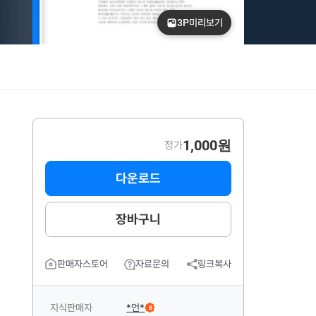
3P
미리보기
1,000원
정가
다운로드
장바구니
판매자스토어
자료문의
링크복사
지식판매자
*언*
B