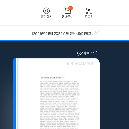
0
충전하기
장바구니
로그인
[2026 합격인증O] 전북대학교병원 간호사 채용 대비 필기+면접 기출 정리
[2026년 대비] 2025년도 분당서울대학교병원 AI면접 인증O(자세한 정리, 따성지, 투표 O)
26년 독학사 가정학 3단계 가족관계 요약본(24,25년 시험 복기내용 추가)
[수자무, 직무 150 문답 0]2027 대비 2026 한양대학교병원(서울) 신규 간호사 최종합격 AII IN ONE 대비서 (스펙, 자기소개서, 면접 기출, 직무 150개 문답0, 합격인증0)
중앙대 매경 합격 필기본 (매경테스트 독학 필수자료)
파트너스
전북대학교병원 2027년 간호사 채용 대비 필기+면접 복원(합격인증 O)
근로복지공단 울산병원 간호사 상세한 면접후기 및 기출질문답변 병원정보 직무상식 80선
수질환경기사 필기 총정리본
구매자재관리 총론 25,26년 4회분 기출문제(예시문제) 40문항 및 답안(계산문제 풀이 포함)
혈액원 간호사 최종합격 자소서