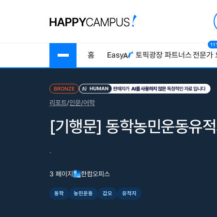
1:
홈
Easy
토픽광장
파트너스
전문가 
BRONZE
리포트
/
인문/어학
[기행문] 동학농민운동유
.
3 페이지
한컴오피스
동학
농민운동
갑오
유적지