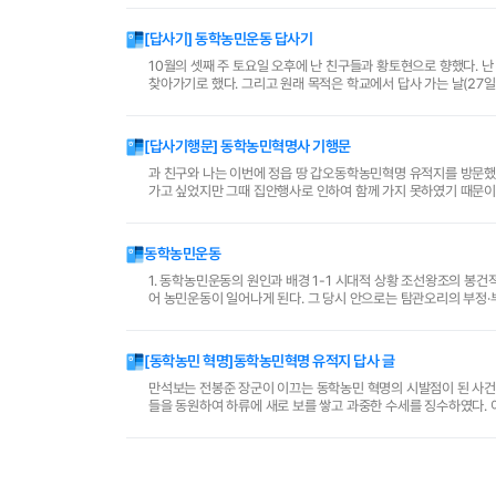
[답사기] 동학농민운동 답사기
10월의 셋째 주 토요일 오후에 난 친구들과 황토현으로 향했다. 
찾아가기로 했다. 그리고 원래 목적은 학교에서 답사 가는 날(27
먹었다. 아무리 정읍에 산다고 하더라도 등잔밑이 어둡다..
[답사기행문] 동학농민혁명사 기행문
과 친구와 나는 이번에 정읍 땅 갑오동학농민혁명 유적지를 방문했다
가고 싶었지만 그때 집안행사로 인하여 함께 가지 못하였기 때문이다
라도 어느곳에 유적지가 있는지 정확히 알지 못했기 때문이..
동학농민운동
1. 동학농민운동의 원인과 배경 1-1 시대적 상황 조선왕조의 봉건적 질서가 해이해지기 시작한 18세기부터 조선을 이끌어 왔던 봉건질서가 파탄을 맞게 되
어 농민운동이 일어나게 된다. 그 당시 안으로는 탐관오리의 부정·
적 침투가 계속되어 조선왕조는 크게 동요하였고 민..
[동학농민 혁명]동학농민혁명 유적지 답사 글
만석보는 전봉준 장군이 이끄는 동학농민 혁명의 시발점이 된 사건
들을 동원하여 하류에 새로 보를 쌓고 과중한 수세를 징수하였다. 이에
관아에 수세감면을 진정하였으나 강제로 쫓겨나고 만다...