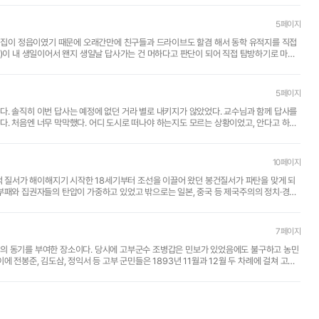
5페이지
난 집이 정읍이였기 때문에 오래간만에 친구들과 드라이브도 할겸 해서 동학 유적지를 직접
일)이 내 생일이어서 왠지 생일날 답사가는 건 머하다고 판단이 되어 직접 탐방하기로 마음
5페이지
. 솔직히 이번 답사는 예정에 없던 거라 별로 내키지가 않았었다. 교수님과 함께 답사를
. 처음엔 너무 막막했다. 어디 도시로 떠나야 하는지도 모르는 상황이었고, 안다고 하더
10페이지
부패와 집권자들의 탄압이 가중하고 있었고 밖으로는 일본, 중국 등 제국주의의 정치·경제
7페이지
의 동기를 부여한 장소이다. 당시에 고부군수 조병갑은 민보가 있었음에도 불구하고 농민
 전봉준, 김도삼, 정익서 등 고부 군민들은 1893년 11월과 12월 두 차례에 걸쳐 고부