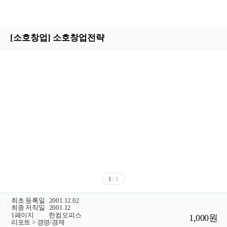
[소호창업] 소호창업전략
1
/ 1
ㆍ
최초 등록일
2001.12.02
ㆍ
최종 저작일
2001.12
ㆍ
1페이지
/
한컴오피스
1,000원
ㆍ
리포트 > 경영/경제