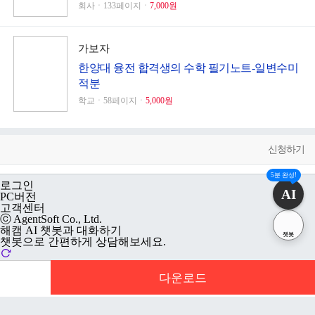
회사ㆍ133페이지ㆍ
7,000원
가보자
한양대 융전 합격생의 수학 필기노트-일변수미
적분
학교ㆍ58페이지ㆍ
5,000원
신청하기
5분 완성!
로그인
AI
PC버전
고객센터
ⓒ AgentSoft Co., Ltd.
해캠 AI 챗봇과 대화하기
챗봇
챗봇으로 간편하게 상담해보세요.
다운로드
2026년 08월 07일 금요일
AI 챗봇
안녕하세요. 해피캠퍼스 AI 챗봇입니다. 무엇이 궁금하신가요?
문서 초안을 생성해주는 EasyAI
8:59 오전