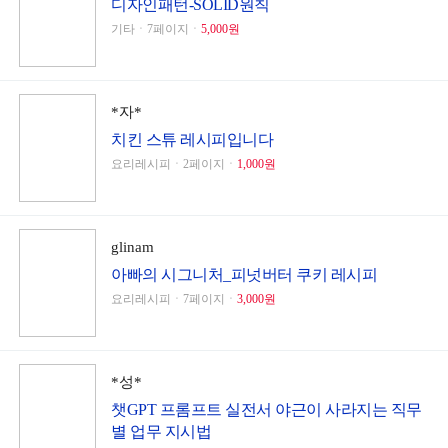
디자인패턴-SOLID원칙
기타ㆍ7페이지ㆍ
5,000원
*자*
치킨 스튜 레시피입니다
요리레시피ㆍ2페이지ㆍ
1,000원
glinam
아빠의 시그니처_피넛버터 쿠키 레시피
요리레시피ㆍ7페이지ㆍ
3,000원
*성*
챗GPT 프롬프트 실전서 야근이 사라지는 직무
별 업무 지시법