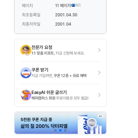
페이지
11 페이지
워드
최초등록일
2001.04.30
최종저작일
2001.04
전문가 요청
1:1 맞춤 리포트
, 지금 신청해 보세요.
쿠폰 받기
지금 가입하면,
쿠폰 12종 + 유료 혜택
EasyAI 쉬운 글쓰기
해피캠퍼스 회원
무료이용권 모두 발급!