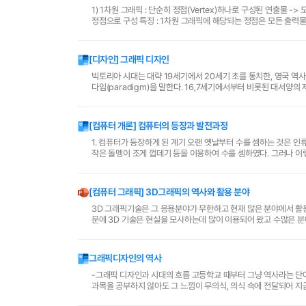
1) 1차원 그래픽 : 단순히 정점(Vertex)하나로 구성된 연출물 -> 모든사물이 원자나 분자로 구성되어 있듯이 모든 C.G 연출물도 1차원 그래픽에 해당되는
정점으로 구성 특징 : 1차원 그래픽에 해당되는 정점은 모든 출력물의 근원이 되면 기초가 되지만, 정점 크기의 기준이 없으므로(정점은 정점으로 구성) 시각
적인 연출물을 표..
[디자인] 그래픽 디자인
빅토리아 시대는 대략 19세기에서 20세기 초를 통치한, 영국 역
다임(paradigm)을 말한다. 16,7세기에서부터 비롯된 대서양의 제해권을 두고 네덜란드, 스페인, 포르투갈 등의 국가와 각축을 벌이다가 드디어 영국이 가
장 강력한 국가로 떠오르며 세계 최대의 제국을..
[컴퓨터 개론] 컴퓨터의 등장과 발전과정
1. 컴퓨터가 등장하게 된 계기 오랜 옛날부터 수를 셈하는 것은
작은 돌멩이 조게 껍데기 등을 이용하여 수를 셈하였다. 그러나 이
구를 만들기 시작하였다. 새끼줄에 매듭을 지어 가축의..
[컴퓨터 그래픽] 3D그래픽의 역사와 활용 분야
3D 그래픽기술은 그 응용분야가 무한하고 현재 많은 분야에서 활용
문에 3D 기술은 현실을 모사하는데 많이 이용되어 왔고 수많은 분
하여 3D 에니메이션, 가상현실, 3D 디지털 만화영..
그래픽디자인의 역사
-그래픽 디자인과 시대의 흐름 고등학교 때부터 그냥 역사라는 단어에 관심이 많았다. 인류가 과거에서 현재로 그리고 미래로 흘러가는 흐름은 꼭 역사라는
과목을 공부하지 않아도 그 느낌이 무의식, 의식 속에 전달되어 지금
사관련 책에 더 눈길이 갔는지도 모른다. 특히..