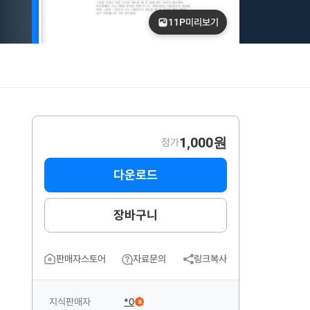
11P
미리보기
1,000원
정가
다운로드
장바구니
판매자스토어
자료문의
링크복사
지식판매자
*0
B