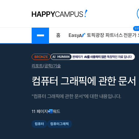
1:
홈
Easy
토픽광장
파트너스
전문가 
BRONZE
리포트
/
공학/기술
컴퓨터 그래픽에 관한 문서
"컴퓨터 그래픽에 관한 문서"에 대한 내용입니다.
11 페이지
워드
컴퓨터
컴퓨터그래픽