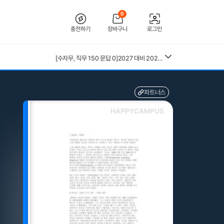
0
충전하기
장바구니
로그인
[2026 합격인증O] 전북대학교병원 간호사 채용 대비 필기+면접 기출 정리
[2026년 대비] 2025년도 분당서울대학교병원 AI면접 인증O(자세한 정리, 따성지, 투표 O)
[수자무, 직무 150 문답 0]2027 대비 2026 한양대학교병원(서울) 신규 간호사 최종합격 AII IN ONE 대비서 (스펙, 자기소개서, 면접 기출, 직무 150개 문답0, 합격인증0)
26년 독학사 가정학 3단계 가족관계 요약본(24,25년 시험 복기내용 추가)
전북대학교병원 2027년 간호사 채용 대비 필기+면접 복원(합격인증 O)
중앙대 매경 합격 필기본 (매경테스트 독학 필수자료)
파트너스
근로복지공단 울산병원 간호사 상세한 면접후기 및 기출질문답변 병원정보 직무상식 80선
수질환경기사 필기 총정리본
혈액원 간호사 최종합격 자소서
kals 필기시험 개념 정리본(출제문제포함)