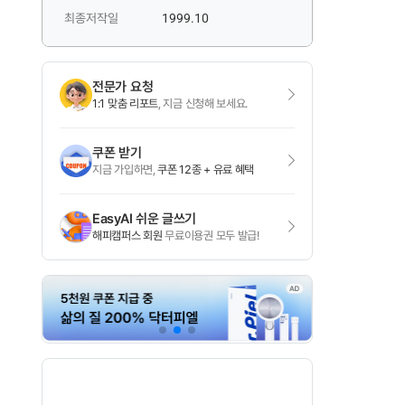
최종저작일
1999.10
전문가 요청
1:1 맞춤 리포트
, 지금 신청해 보세요.
쿠폰 받기
지금 가입하면,
쿠폰 12종 + 유료 혜택
EasyAI 쉬운 글쓰기
해피캠퍼스 회원
무료이용권 모두 발급!