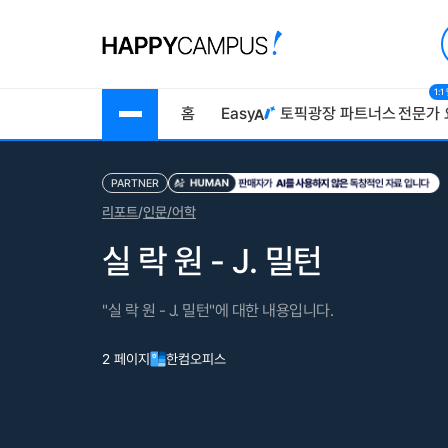
1:
홈
Easy
토픽광장
파트너스
전문가 
PARTNER
리포트
/
인문/어학
실 락 원 - J. 밀턴
"실 락 원 - J. 밀턴"에 대한 내용입니다.
2 페이지
한컴오피스