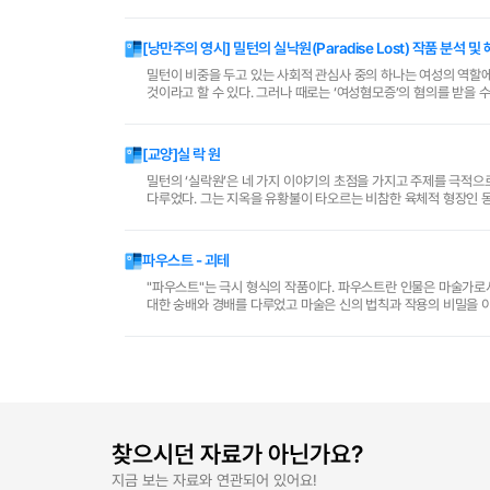
한줄 읽어갈 때의 그 기분은 뭐랄까? 마치 누구나에게 ..
[낭만주의 영시] 밀턴의 실낙원(Paradise Lost) 작품 분석 및
밀턴이 비중을 두고 있는 사회적 관심사 중의 하나는 여성의 역할에
것이라고 할 수 있다. 그러나 때로는 ‘여성혐모증’의 혐의를 받을 
하여 생긴 여성에 대한 부정적 감정과 부분적으로는 연..
[교양]실 락 원
밀턴의 ‘실락원’은 네 가지 이야기의 초점을 가지고 주제를 극적으로
다루었다. 그는 지옥을 유황불이 타오르는 비참한 육체적 형장인 
통을 불길이 이글거리는 용광로나 금강 쇠사슬과 같은 ..
파우스트 - 괴테
"파우스트"는 극시 형식의 작품이다. 파우스트란 인물은 마술가로
대한 숭배와 경배를 다루었고 마술은 신의 법칙과 작용의 비밀을 
소재로 몇몇의 작품들이 쓰여졌으나 그 얘기들은 각각 조금의 ..
찾으시던 자료가 아닌가요?
지금 보는 자료와 연관되어 있어요!