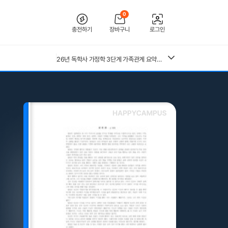
0
충전하기
장바구니
로그인
[2026 합격인증O] 전북대학교병원 간호사 채용 대비 필기+면접 기출 정리
26년 독학사 가정학 3단계 가족관계 요약본(24,25년 시험 복기내용 추가)
[수자무, 직무 150 문답 0]2027 대비 2026 한양대학교병원(서울) 신규 간호사 최종합격 AII IN ONE 대비서 (스펙, 자기소개서, 면접 기출, 직무 150개 문답0, 합격인증0)
전북대학교병원 2027년 간호사 채용 대비 필기+면접 복원(합격인증 O)
중앙대 매경 합격 필기본 (매경테스트 독학 필수자료)
(+합격인증O) SMAT 12시간 단기 암기 요약본 (모듈 A,B,C)
근로복지공단 울산병원 간호사 상세한 면접후기 및 기출질문답변 병원정보 직무상식 80선
26년 독학사 가정학 3단계 식생활과 건강 요약본 (24,25년 시험 복기내용 추가)
수질환경기사 필기 총정리본
혈액원 간호사 최종합격 자소서