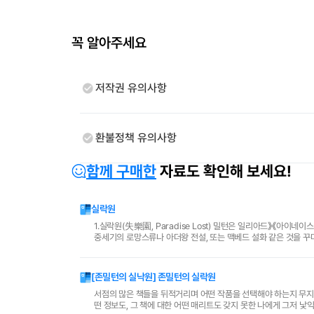
꼭 알아주세요
저작권 유의사항
환불정책 유의사항
함께 구매한
자료도 확인해 보세요!
실락원
1.실락원(失樂園, Paradise Lost) 밀턴은 일리아드》《아이네이스》정도의 대작을 써보겠다는 의도는 학생 시절부터 갖고 있었지만, 그가 애초에 구상했던
중세기의 로망스류나 아더왕 전설, 또는 맥베드 설화 같은 것을 꾸
당히 오랜 세월이 걸렸다. 인류의 타락을 주..
[존밀턴의 실낙원] 존밀턴의 실락원
서점의 많은 책들을 뒤적거리며 어떤 작품을 선택해야 하는지 무지한
떤 정보도, 그 책에 대한 어떤 매리트도 갖지 못한 나에게 그저 