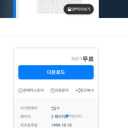
2P
미리보기
무료
회원가
다운로드
판매자스토어
자료문의
링크복사
지식판매자
*O
P
페이지
2 페이지
한컴오피스
최초등록일
1999.10.10