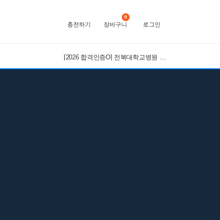
0
충전하기
장바구니
로그인
[2026 합격인증O] 전북대학교병원 간호사 채용 대비 필기+면접 기출 정리