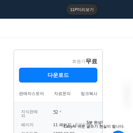
11P
미리보기
무료
회원가
다운로드
판매자스토어
자료문의
링크복사
지식판매
*O
P
자
“
E
5분 완성!
페이지
11 페이지
한컴오피스
a
EasyAI 쉬운 글쓰기 현실이 됩니다.
s
y