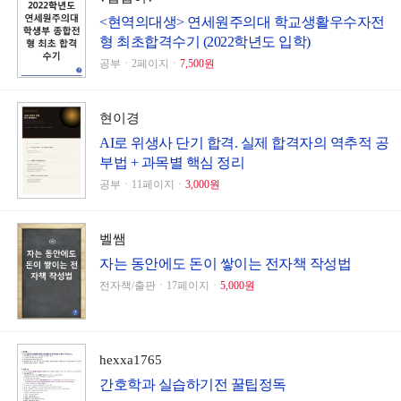
<현역의대생> 연세원주의대 학교생활우수자전
형 최초합격수기 (2022학년도 입학)
공부ㆍ2페이지ㆍ
7,500원
현이경
AI로 위생사 단기 합격. 실제 합격자의 역추적 공
부법 + 과목별 핵심 정리
공부ㆍ11페이지ㆍ
3,000원
벨쌤
자는 동안에도 돈이 쌓이는 전자책 작성법
전자책/출판ㆍ17페이지ㆍ
5,000원
hexxa1765
간호학과 실습하기전 꿀팁정독