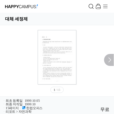
대체 세정제
1
/ 15
ㆍ
최초 등록일
1999.10.05
ㆍ
최종 저작일
1999.10
ㆍ
15페이지
/
한컴오피스
무료
ㆍ
리포트 > 자연과학