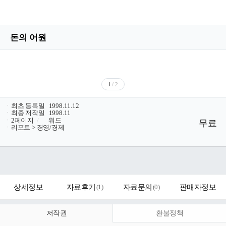
돈의 어원
1
/ 2
ㆍ
최초 등록일
1998.11.12
ㆍ
최종 저작일
1998.11
ㆍ
2페이지
/
워드
무료
ㆍ
리포트 > 경영/경제
상세정보
자료후기
(
1
)
자료문의
(
0
)
판매자정보
저작권
환불정책