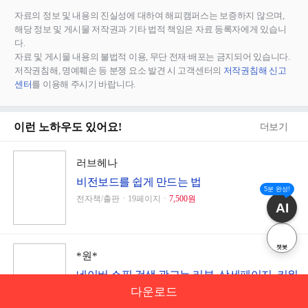
자료의 정보 및 내용의 진실성에 대하여 해피캠퍼스는 보증하지 않으며,
해당 정보 및 게시물 저작권과 기타 법적 책임은 자료 등록자에게 있습니
다.
자료 및 게시물 내용의 불법적 이용, 무단 전재∙배포는 금지되어 있습니다.
저작권침해, 명예훼손 등 분쟁 요소 발견 시 고객센터의
저작권침해 신고
센터
를 이용해 주시기 바랍니다.
이런 노하우도 있어요!
더보기
러브헤나
비전보드를 쉽게 만드는 법
5분 완성!
전자책/출판ㆍ19페이지ㆍ
7,500원
AI
챗봇
*원*
네이버 쇼핑 검색 광고는 리뷰, 상세페이지, 키워
드가 핵심
다운로드
마케팅ㆍ3페이지ㆍ
5,000원