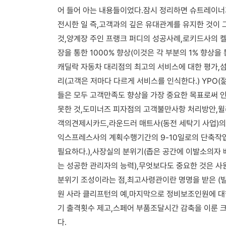
어 들어 아는 내용들이었다.잠시 정리하면 슈트레이너
전시한 일 즉,고객과의 깊은 유대관계를 유지한 것이
것,양계장 주인 프랭크 퍼디의 성공사례,로키드사의 켈
장을 통한 1000% 향상(이것은 각 부분의 1% 향상을
캐딜락 자동차 대리점의 최고의 서비스에 대한 평가,
리(고객은 저마다 다르게 서비스를 인식한다.) YPO
들은 모두 고객만족도 향상을 가장 중요한 목표로써 
못한 것,도미너즈 피자점의 고객불만사항 처리방안,윌
객의견제시카드,라운드러 매트사(동전 세탁기 사업)의
익스프레스사의 계획수행기간의 9-10일로의 단축작
필요하다.),사장실의 분위기(좁은 공간에 이발소의자
는 성공한 관리자의 능력),무엇보다도 중요한 것은 
분위기 조성이라는 점,최고사령관이란 명명을 받은 (빌
원 사라 클리프턴의 예,마지막으로 정비보조인원에 대
기 출격횟수 제고,스페어 부품조달시간 감축을 이룬 
다.