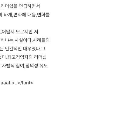
원,리더쉽을 언급하면서
 타개,변화에 대응,변화를
벗어날지 모르지만 저
 하냐는 사실이다.사례들의
든 인간적인 대우였다.그
있었다.최고경영자의 리더쉽
 자발적 참여,창의성 유도
ff>..</font>