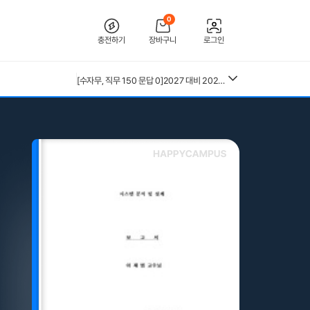
0
충전하기
장바구니
로그인
[2026 합격인증O] 전북대학교병원 간호사 채용 대비 필기+면접 기출 정리
[2026년 대비] 2025년도 분당서울대학교병원 AI면접 인증O(자세한 정리, 따성지, 투표 O)
26년 독학사 가정학 3단계 가족관계 요약본(24,25년 시험 복기내용 추가)
[수자무, 직무 150 문답 0]2027 대비 2026 한양대학교병원(서울) 신규 간호사 최종합격 AII IN ONE 대비서 (스펙, 자기소개서, 면접 기출, 직무 150개 문답0, 합격인증0)
중앙대 매경 합격 필기본 (매경테스트 독학 필수자료)
전북대학교병원 2027년 간호사 채용 대비 필기+면접 복원(합격인증 O)
근로복지공단 울산병원 간호사 상세한 면접후기 및 기출질문답변 병원정보 직무상식 80선
수질환경기사 필기 총정리본
구매자재관리 총론 25,26년 4회분 기출문제(예시문제) 40문항 및 답안(계산문제 풀이 포함)
혈액원 간호사 최종합격 자소서