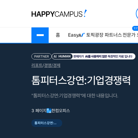
1:
홈
Easy
토픽광장
파트너스
전문가 
PARTNER
리포트
/
경영/경제
톰피터스강연:기업경쟁력
"톰피터스강연:기업경쟁력"에 대한 내용입니다.
3 페이지
한컴오피스
톰피터스강연:기업경