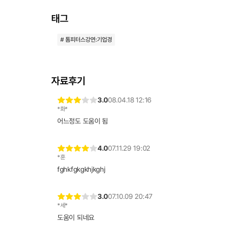
태그
# 톰피터스강연:기업경
자료후기
3.0
08.04.18 12:16
*화*
어느정도 도움이 됨
4.0
07.11.29 19:02
*훈
fghkfgkgkhjkghj
3.0
07.10.09 20:47
*세*
도움이 되네요