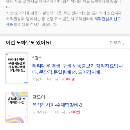
해당 정보 및 게시물 저작권과 기타 법적 책임은 자료 등록자에게 있습니
다.
자료 및 게시물 내용의 불법적 이용, 무단 전재∙배포는 금지되어 있습니다.
저작권침해, 명예훼손 등 분쟁 요소 발견 시 고객센터의
저작권침해 신고
센터
를 이용해 주시기 바랍니다.
이런 노하우도 있어요!
더보기
*경*
타타대우 맥센, 구센 시동경보기 장착자료입니
다. 문잠김,문열림배선, 도어감지배...
자동차ㆍ3페이지ㆍ
20,000원
글모이
음식레시피-수제떡갈비-2
요리레시피ㆍ1페이지ㆍ
2,000원