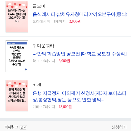
글모이
음식레시피-삼치유자청데리야끼오븐구이(중식)
요리레시피ㆍ1페이지ㆍ
2,000원
귀여운쿼카
나만의 학습방법 공모전 [대학교 공모전 수상작]
학교ㆍ4페이지ㆍ
3,000원
바셴
은행 지급정지 이의제기 신청서(제3자 보이스피
싱,통장협박,핑돈 등으로 인한 명의...
기타ㆍ7페이지ㆍ
13,000원
신청하기