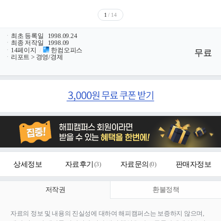
1
/ 14
ㆍ
최초 등록일
1998.09.24
ㆍ
최종 저작일
1998.09
ㆍ
14페이지
/
한컴오피스
무료
ㆍ
리포트 > 경영/경제
상세정보
자료후기
(
3
)
자료문의
(
0
)
판매자정보
저작권
환불정책
자료의 정보 및 내용의 진실성에 대하여 해피캠퍼스는 보증하지 않으며,