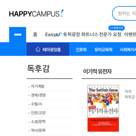
1:1 맞춤자료
홈
Easy
토픽광장
파트너스
전문가 요청
이벤
테마광장 홈
간호학
유아교육학
사회복지
이기적 유전자
자기계발
저자
경제/경영
독후감
수필/시
인문/교양
소설/문학
역사/문화