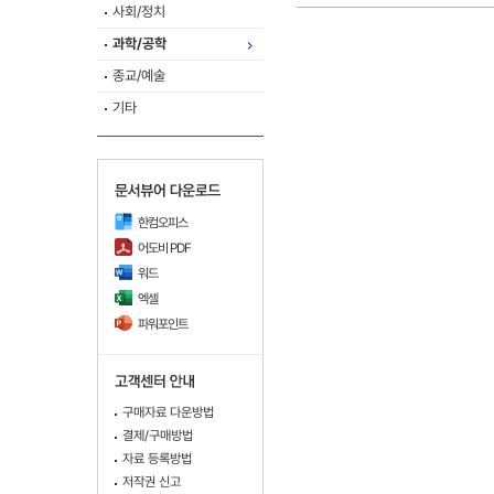
사회/정치
과학/공학
종교/예술
기타
한컴오피스
어도비 PDF
워드
엑셀
파워포인트
구매자료 다운방법
결제/구매방법
자료 등록방법
저작권 신고