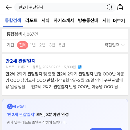
통합검색
리포트
서식
자기소개서
방송통신대
시험자료
논
더보기
통합검색
4,067건
기간
전체
1년
2년
3년
5년
직접입력
만2세 관찰일지
리포트ㆍ11페이지ㆍ등록일 2025.02.05ㆍ5,800원
만2세
2학기
관찰일지
및 총평
만2세
2학기
관찰일지
반명 OOO반 아동
명 OOO 담임교사 OOO
관찰
기간 9월 1일~2월 28일 영역 구분
관찰
내
용 일상생활. ...
만2세
2학기
관찰일지
반명 OOO반 아동명 OOO 담임
교사 OOO
관찰
기간 9월 1일~2월 28일 영역 구분
관찰
내용 놀이활동.
...
만2세
2학기
관찰일지
반명 OOO반 아동명 OOO 담임교사 OOO
관
찰
기간 9월 1일~2월 28일 영역 구분
관찰
내용 놀이활동.
AI 글쓰기
AI
'만2세 관찰일지'
초안, 3분이면 완성
AI가 맞춤 레포트 초안을 작성해 드립니다.