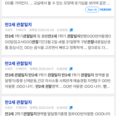
OO를 가리킨다. ... 교실에서 볼 수 있는 모양에 호기심을 보이며 같은 모
양 찾아보기를 즐기며 주변 사물과 모양에 관심을 가진다.
만2세
반 2학기
HUMAN
Non-Ai
관찰일지
반명OO반이름OOO연령
만2세
영역
관찰
내용일상생활하원을 ...
윷놀이를 하는 방법을 몸짓과 말소리로 표현할수 있으며 교사의 발음을
만2세 관찰일지
듣고 친숙한 낱말을 발음해볼수 있다.
만2세
반 2학기
관찰일지
반명OO반
리포트ㆍ11페이지ㆍ등록일 2025.02.04ㆍ5,500원
이름OOO연령
만2세
영역
관찰
내용일상생활반으로 이동하여
만2세
1학기
관찰일지
및 총평
만2세
1학기
관찰일지
반명OOO반아동명O
OO담임교사OOO
관찰
기간3월 2일~8월 31일영역 구분
관찰
내용일상생
활.점심시간, OO는 음식을 고르면서 빠르고 정확하게 ... 앞으로도 다양
한 신체 활동을 통해 균형 잡힌 발달을 도모해야겠다.
만2세
1학기
관찰일
지
반명OOO반아동명OOO담임교사OOO
관찰
기간3월 2일~8월 31일영
만2세 관찰일지
역 구분
관찰
내용일상생활.OO는 ... 교사가 빠르게 화장실을 다녀올 수 있
리포트ㆍ17페이지ㆍ등록일 2025.04.17ㆍ6,900원
도록 이야기를 해 주자 화장실에 간다.
만2세
1학기
관찰일지
반명OOO반
만2세 관찰일지
만2세
1학기
관찰일지
만2세
1학기
관찰일지
영역별 발
아동명OOO담임교사OOO
관찰
기간3월 2일~8월 31일영역 구분
관찰
내
달평가/총평 신체운동,건강 의사소통 사회관계 예술경험 자연탐구 OO반
용놀이활동.자유놀이
아동명 :OOO 나이 :
만2세
관찰
영역 ... OO반 아동명 :OOO 나이 :
만2
세
관찰
영역
관찰
내용 1 학 기 신체운동,건강 지난주 실내에서 공기놀이
볼로 던지기 놀이를 했다. ... OO반 아동명 :OOO 나이 :
만2세
관찰
영역
만2세 관찰일지
관찰
내용 1 학 기 신체운동,건강 지난주 실내 놀이 시간, OO는 쌓기 블록
리포트ㆍ17페이지ㆍ등록일 2025.04.19ㆍ6,500원
으로 높은 탑을 쌓았다.
만2세
2학기
관찰일지
영역별 발달평가총평 첨부OO반아동명 :OOO나이