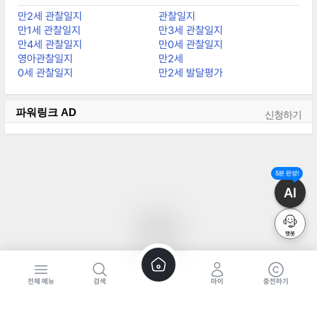
만2세 관찰일지
관찰일지
만1세 관찰일지
만3세 관찰일지
만4세 관찰일지
만0세 관찰일지
영아관찰일지
만2세
0세 관찰일지
만2세 발달평가
파워링크
AD
신청하기
5분 완성!
AI
챗봇
전체 메뉴
검색
마이
충전하기