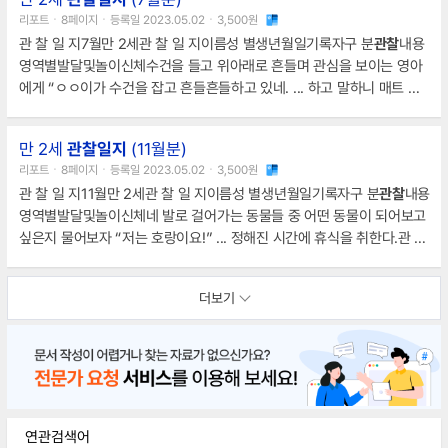
2시간 ... 벌레를 무서워하면서도 관심이 많아서 곤충의 이름을 알고 생김
리포트ㆍ8페이지ㆍ등록일 2023.05.02ㆍ3,500원
새의 특징을 말로 표현하거나 곤충(모형)을
관찰
하는 놀이를 자주 한다.관
관 찰 일 지7월만 2세관 찰 일 지이름성 별생년월일기록자구 분
관찰
내용
찰 일 지이름성 별생년월일기록자구 분
관찰
내용영역별발달및놀이신체벽
영역별발달및놀이신체수건을 들고 위아래로 흔들며 관심을 보이는 영아
에
에게 “ㅇㅇ이가 수건을 잡고 흔들흔들하고 있네. ... 하고 말하니 매트 위
에 앉는다.배변습관일주일에 두 번 정도 원에서 대변을 본다.수면습관1시
간 30분에서 2시간 규칙적인 수면을 취한다.낮잠을 자며 이불에 소변을
만 2세
관찰일지
(11월분)
보는 경우가 있다.해석 ... 숟가락을 함께 잡은 손을 잡아당겨 입으로 가져
리포트ㆍ8페이지ㆍ등록일 2023.05.02ㆍ3,500원
가려고 하는 모습을 보인다.배변습관기저귀를 착용하고 있으며 보조 변기
관 찰 일 지11월만 2세관 찰 일 지이름성 별생년월일기록자구 분
관찰
내용
에 거부감을 보인다.수면습관낮잠시간 뒤척이거나 중간에 깨지 않고 2시
영역별발달및놀이신체네 발로 걸어가는 동물들 중 어떤 동물이 되어보고
간
싶은지 물어보자 “저는 호랑이요!” ... 정해진 시간에 휴식을 취한다.관 찰
일 지이름성 별생년월일기록자구 분
관찰
내용영역별발달및놀이신체코끼
리는 어떻게 움직일까? ... 정해진 시간에 휴식을 취할 수 있다.관 찰 일 지
더보기
이름성 별생년월일기록자구 분
관찰
내용영역별발달및놀이신체코끼리는
어떻게 움직일까?
연관검색어