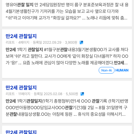
영유아
관찰
일지
만 2세담임원장반 명이 름구 분표준보육과정관 찰 내 용
임교사OOO연령
만2세
영역
4월기본생활친구가 기저귀를 가는 모습을 보고 교사 옆으로 다가와
“쉬”라고 이야기해 교가가 “화장실 갈까요?” ... 노래나 리듬에 맞춰 춤추
기를 즐긴다.일상에서 두 물체의 크기와 길이 비교를 경험한다.영유아
관
찰
일지
만 2세담임원장반 명이 름유은서구 분표준보육과정관 찰 내 용4
만2세 관찰일지
월기본생활교사가 낮잠 ... 다른 영아와 함께 놀이한다.신체를 이용하여
리포트ㆍ4페이지ㆍ등록일 2022.09.29ㆍ3,900원
간단한 리듬과 소리를 만든다.그리기와 단순한 만들기를 자발적으로 한
만2세
1학기
관찰일지
#1월구분
관찰
내용3월기본생활OO가 교사를 쳐다
다.영유아
관찰
일지
만 2세담임원장반 명이 름구 분표준보육과정관 찰 내
보며 ‘쉬!’ 라고 말한다. 교사가 OO에게 ‘같이 화장실 다녀올까?’ 하자 OO
가 ‘응!’ ... 요즘 노래에 관심이 많아 다양한 노래를 제공해야겠다.
만2세
1
학기
관찰일지
#3월구분
관찰
내용3월기본생활교사가 배식을 해주고 잘
HUMAN
Non-Ai
먹겠습니다. ... 다른 놀이를 하였다.
만2세
1학기
관찰일지
#2월구분
관찰
내용3월기본생활새로운 음식을 먹어보도록 격려하지만 강하게 거부를
만2세 관찰일지
하는 경우에는 소량이라도 맛을 볼 수 있도록 권하여 주고,너무
리포트ㆍ11페이지ㆍ등록일 2025.02.08ㆍ5,500원
만2세
1학기
관찰일지
(1학기 총평첨부)만1세 OOO
관찰
기록 (1학기)반명
OOO반아동명OOO담임교사OOO
관찰
기간3월 2일 ~ 8월 31일영역 구
분
관찰
내용일상생활.OO는 아침에 등원 ... 휴식의 중요성을 이해시키는
것이 필요해 보인다.만1세 OOO
관찰
기록 (1학기)반명OOO반아동명OO
O담임교사OOO
관찰
기간3월 2일 ~ 8월 31일영역 구분
관찰
내용일상생
만2세 관찰일지