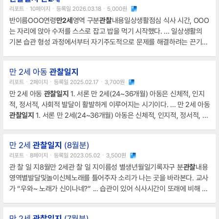
을 즐긴다.영유아
관찰
일지
만 2세담임원장반 명이 름구 분영역관 찰 내
리포트ㆍ10페이지ㆍ등록일 2026.03.18ㆍ5,000원
용평 가8월기본생활점심시간이 되자 자리에 앉아 스스로 수저를 꺼낸다.
반이름OOO연령
만2세
영역 구분
관찰
내용일상생활점심 식사 시간, OOO
는 자리에 앉아 수저를 스스로 잡고 밥을 먹기 시작했다. ... 일상생활의
기본 습관 형성 과정에서부터 자기주도적으로 문제를 해결하려는 끈기와
도전 정신이 강하게 나타났다.반이름OOO연령
만2세
영역 구분
관찰
내용
놀이활동책 읽기 영역에서 OOO는 '숲속 ... 참여하게 하여, 또래와의 협
만 2세 아동
관찰일지
력을 통해 창의적인 문제 해결력을 발휘할 수 있는 기회를 제공하여 수용
리포트ㆍ2페이지ㆍ등록일 2025.02.17ㆍ3,700원
적 태도를 주도적인 참여로 확장해 나갈 수 있도록 돕는 것이 필요하다.반
만 2세 아동
관찰일지
1. 서론 만 2세(24~36개월) 아동은 신체적, 인지
이름OOO연령
만2세
영역
적, 정서적, 사회적 발달이 활발하게 이루어지는 시기이다. ... 만 2세 아동
관찰일지
1. 서론 만 2세(24~36개월) 아동은 신체적, 인지적, 정서적, 사
회적 발달이 활발하게 이루어지는 시기이다. ... 본
관찰일지
는 만 2세 아
동의 전반적인 성장과 발달 과정을 이해하고, 간호학적 관점에서의 주요
만 2세
관찰일지
(8월분)
특징을 분석하는 데 목적이 있다.
리포트ㆍ8페이지ㆍ등록일 2023.05.02ㆍ3,500원
관 찰 일 지8월만 2세관 찰 일 지이름성 별생년월일기록자구 분
관찰
내용
영역별발달및놀이신체노래를 틀어주자 소리가 나는 곳을 바라본다. 교사
가 “우와~ 노래가 신이나네?” ... 습관이 있어 식사시간이 또래에 비해 긴
편이다.배변습관하루에 한번씩 규칙적으로 대변을 본다.수면습관자기 이
불을 찾아 눕고 자리에 누으면 5분 이내로 바로 잠이 든다.큰 뒤척임 없이
만 2세
관찰일지
(7월분)