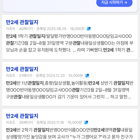
지금 시작하기 →
만2세 관찰일지
리포트ㆍ40페이지ㆍ등록일 2025.08.25ㆍ18,000원
만2세
1학기
관찰일지
/발달평가반명OOO반아동명OOO담임교사OOO
관찰
기간3월 2일~8월 31일영역 구분
관찰
내용일상생활OO는 아침에 부
모님과 손을 잡고 유치원에 도착했다. ... 라며 기뻐했다.
만2세
1학기
관찰
일지
/발달평가반명OOO반아동명OOO담임교사OOO
관찰
기간3월 2일~
8월 31일영역 구분
관찰
내용놀이활동OO가 집에서 만들어서 가져온 것을
만2세 관찰일지
받고 교사에게 ... 독립적으로 휴식을 취하고 주변 상황 인식 능력도 좋다.
리포트ㆍ21페이지ㆍ등록일 2024.12.20ㆍ10,000원
만2세
1학기
관찰일지
/발달평가반명OOO반아동명OOO담임교사OOO
만2세
반 1년
관찰일지
,총평(일상생활,놀이활동)
만2세
상반기
관찰일지
반
관찰
기간3월 2일~8월 31일영역 구분
관찰
내용일상생활점심시간에
명OOO반아동명OOO담임교사OOO
관찰
기간3월 2일~8월 31일영역
구분
관찰
내용일상생활OO가 감기 기운이 있어서 그런지 ... 하고 말한다.
만2세
상반기
관찰일지
반명OOO반아동명OOO담임교사OOO
관찰
기간
3월 2일~8월 31일영역 구분
관찰
내용놀이활동소방차를 밀며 교실을 돈
만2세 관찰일지
다. ... “라고 말한다.
만2세
상반기
관찰일지
반명OOO반아동명OOO담임
리포트ㆍ35페이지ㆍ등록일 2025.11.18ㆍ15,000원
교사OOO
관찰
기간3월 2일~8월 31일영역 구분
관찰
내용놀이활동숲길을
만2세
반 2학기
관찰일지
반명OO반이름OOO연령
만2세
영역
관찰
내용일
지나가면서 보이는 꽃에 관심을 보이는 모습이다.
상생활망가진 놀잇감을 보며 교사가 “누가 그랬어요 ?”라고 묻자 친구가