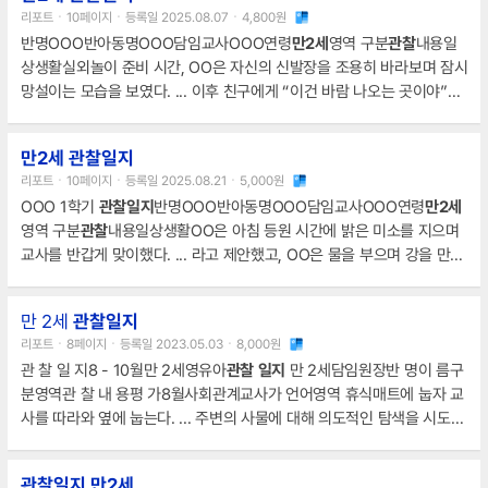
활.간식 시간에 ... 신체 표현에 대한 자신감을 키워줄 수 있는 활동이 필
리포트ㆍ10페이지ㆍ등록일 2025.08.07ㆍ4,800원
요해 보인다.만1세 OOO
관찰
기록 (1학기)반명OOO반아동명OOO담임
반명OOO반아동명OOO담임교사OOO연령
만2세
영역 구분
관찰
내용일
교사OOO
관찰
기간3월 2일 ~ 8월 31일영역 구분
관찰
내용일상생활.점심
상생활실외놀이 준비 시간, OO은 자신의 신발장을 조용히 바라보며 잠시
시간
망설이는 모습을 보였다. ... 이후 친구에게 “이건 바람 나오는 곳이야”라
고 조용히 설명하는 모습도
관찰
되었다.반명OOO반아동명OOO담임교
사OOO연령
만2세
영역 구분
관찰
내용일상생활낮잠 준비 시간, OO은 조
만2세 관찰일지
용히 자리에 ... 다양한 탐색 환경을 제공하여 창의적 사고가 더욱 풍부해
리포트ㆍ10페이지ㆍ등록일 2025.08.21ㆍ5,000원
지도록 도울 예정이다.반명OOO반아동명OOO담임교사OOO연령
만2세
OOO 1학기
관찰일지
반명OOO반아동명OOO담임교사OOO연령
만2세
영역 구분
관찰
내용일상생활OO은 아침 등원 후 스스로 신발을 벗고
영역 구분
관찰
내용일상생활OO은 아침 등원 시간에 밝은 미소를 지으며
교사를 반갑게 맞이했다. ... 라고 제안했고, OO은 물을 부으며 강을 만들
었다.1학기 OOO
관찰일지
반명OOO반아동명OOO담임교사OOO연령
만2세
영역 ... 라고 제안했고, OO은 스펀지로 물고기 모양을 찍으며 놀이
만 2세
관찰일지
를 즐겼다.1학기 OOO
관찰일지
반명OOO반아동명OOO담임교사OOO
리포트ㆍ8페이지ㆍ등록일 2023.05.03ㆍ8,000원
연령
만2세
영역 구분
관찰
내용일상생활OO은 아침에 친구들과 함께
관 찰 일 지8 - 10월만 2세영유아
관찰
일지
만 2세담임원장반 명이 름구
분영역관 찰 내 용평 가8월사회관계교사가 언어영역 휴식매트에 눕자 교
사를 따라와 옆에 눕는다. ... 주변의 사물에 대해 의도적인 탐색을 시도한
다.영유아
관찰
일지
만 2세담임원장반 명이 름구 분영역관 찰 내 용평 가
8월기본생활등원해 교사와 인사를 나누었다. ... 사물의 색을 탐색하는 것
관찰일지
만2세