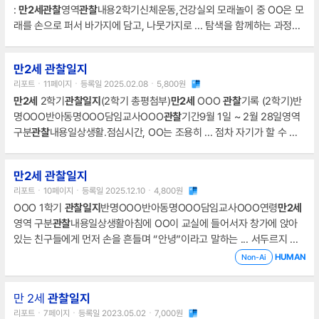
:
만2세
관찰
영역
관찰
내용2학기신체운동,건강실외 모래놀이 중 OO은 모
래를 손으로 퍼서 바가지에 담고, 나뭇가지로 ... 탐색을 함께하는 과정에
서 관계 형성이 자연스럽게 이루어진다.OO반아동명 :OOO나이 :
만2세
관찰
영역
관찰
내용2학기예술경험촉감 물감으로 손바닥 찍기를 하는 활동
만2세 관찰일지
에서 OO은 여러 색을 ... 또래와의 협력 경험이 쌓일수록 관계 형성이 자
리포트ㆍ11페이지ㆍ등록일 2025.02.08ㆍ5,800원
연스럽게 이루어진다.OO반아동명 :OOO나이 :
만2세
관찰
영역
관찰
내용
만2세
2학기
관찰일지
(2학기 총평첨부)
만2세
OOO
관찰
기록 (2학기)반
2학기예술경험가을 나뭇잎 꾸미기 활동에서 OO은 세밀한 손놀림으로
명OOO반아동명OOO담임교사OOO
관찰
기간9월 1일 ~ 2월 28일영역
작은
구분
관찰
내용일상생활.점심시간, OO는 조용히 ... 점차 자기가 할 수 있
는 일을 잘 하는 모습이 훌륭하다.
만2세
OOO
관찰
기록 (2학기)반명OO
O반아동명OOO담임교사OOO
관찰
기간9월 1일 ~ 2월 28일영역 구분
관
만2세 관찰일지
찰
내용일상생활.OO는 ... 라고 말하며 분위기를 잘 이끌었다.
만2세
OO
리포트ㆍ10페이지ㆍ등록일 2025.12.10ㆍ4,800원
O
관찰
기록 (2학기)반명OOO반아동명OOO담임교사OOO
관찰
기간9월
OOO 1학기
관찰일지
반명OOO반아동명OOO담임교사OOO연령
만2세
1일 ~ 2월 28일영역 구분
관찰
내용놀이활동그림 모양을 보며 “이건
영역 구분
관찰
내용일상생활아침에 OO이 교실에 들어서자 창가에 앉아
있는 친구들에게 먼저 손을 흔들며 “안녕”이라고 말하는 ... 서두르지 않
고 차분히 움직이며 모델링을 자연스럽게 받아들이는 모습이 뚜렷하게 나
HUMAN
Non-Ai
타났다.OOO 1학기
관찰일지
반명OOO반아동명OOO담임교사OOO연
령
만2세
영역 구분
관찰
내용놀이활동물놀이 ... 앞으로도 또래와의 긍정적
만 2세
관찰일지
관계를 바탕으로 협력적 놀이 경험을 넓혀 간다면 더욱 균형 잡힌 성장을
리포트ㆍ7페이지ㆍ등록일 2023.05.02ㆍ7,000원
이룰 것으로 기대된다.OOO 1학기
관찰일지
반명OOO반아동명OOO담