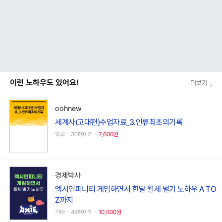
이런 노하우도 있어요!
더보기
oohnew
세계사(고대편)수업자료_3.인류최초의기록
학교ㆍ30페이지ㆍ
7,600원
경제박사
엑시인피니티 게임하면서 한달 월세 벌기 노하우 A TO
Z까지
기타ㆍ44페이지ㆍ
10,000원