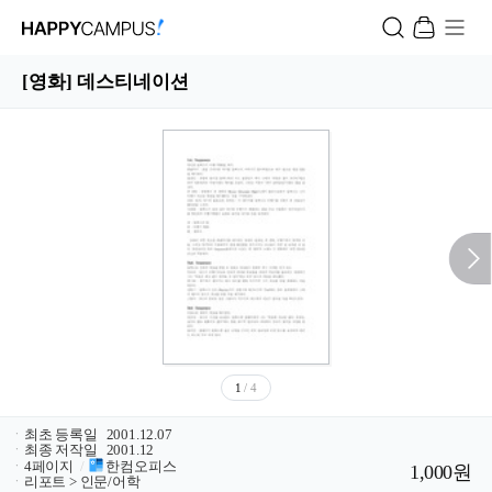
[영화] 데스티네이션
1
/ 4
ㆍ
최초 등록일
2001.12.07
ㆍ
최종 저작일
2001.12
ㆍ
4페이지
/
한컴오피스
1,000원
ㆍ
리포트 > 인문/어학