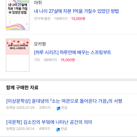
야쥐
내 나이 27살에 자본 1억을 가질수 있었던 방법
전자책/출판ㆍ76페이지ㆍ
13,000원
모카형
[하루 시리즈] 하루만에 배우는 스프링부트
기타ㆍ48페이지ㆍ
15,000원
함께 구매한 자료
[이상문학상] 윤대녕의 「소는 여관으로 들어온다 가끔」의 서평
등록일 2005.01.09 ㆍ2페이지 ㆍ
한글
[국문학] 김소진의 부엌에 나타난 공간의 의미
등록일 2005.06.14 ㆍ4페이지 ㆍ
한글