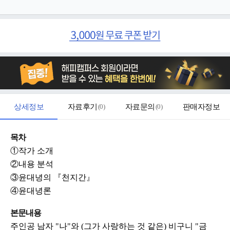
상세정보
자료후기
(
0
)
자료문의
(
0
)
판매자정보
목차
①작가 소개
②내용 분석
③윤대녕의 『천지간』
④윤대녕론
본문내용
주인공 남자 "나"와 (그가 사랑하는 것 같은) 비구니 "금