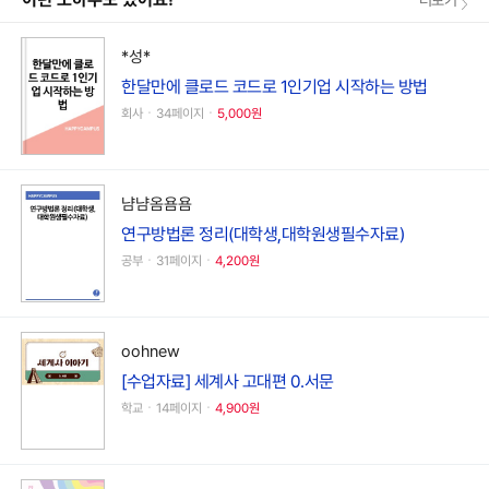
더보기
*성*
한달만에 클로드 코드로 1인기업 시작하는 방법
회사ㆍ34페이지ㆍ
5,000원
냠냠옴욤욤
연구방법론 정리(대학생,대학원생필수자료)
공부ㆍ31페이지ㆍ
4,200원
oohnew
[수업자료] 세계사 고대편 0.서문
학교ㆍ14페이지ㆍ
4,900원