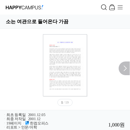
소는 여관으로 들어온다 가끔
1
/ 19
ㆍ
최초 등록일
2001.12.05
ㆍ
최종 저작일
2001.12
ㆍ
19페이지
/
한컴오피스
1,000원
ㆍ
리포트 > 인문/어학