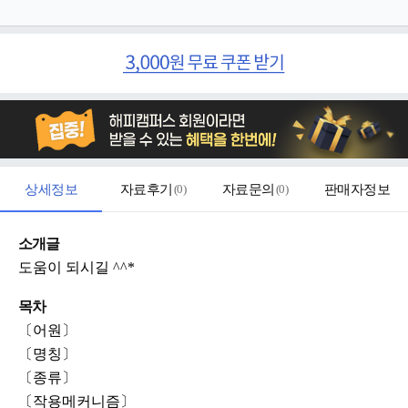
상세정보
자료후기
(
0
)
자료문의
(
0
)
판매자정보
소개글
도움이 되시길 ^^*
목차
〔어원〕
〔명칭〕
〔종류〕
〔작용메커니즘〕