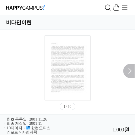
비타민이란
1
/ 10
ㆍ
최초 등록일
2001.11.26
ㆍ
최종 저작일
2001.11
ㆍ
10페이지
/
한컴오피스
1,000원
ㆍ
리포트 > 자연과학