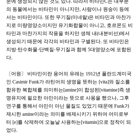
문에 생성되지 않는 것도 있다. 따라서 비타민C는 대부분
의 동물에서는 비타민이 아니지만, 사람이나 원숭이 등에
서는 비타민이다. 또한 무기질(미네랄)은 비타민과 마찬가
지로 미량영양소이지만 유기화합물이 아니고, 호르몬도 비
타민과 마찬가지의 작용을 하지만 생체 내(내분비선)에서
생성되기 때문에 각각의 비타민과 구별된다. 또 비타민은
지방·탄수화물·단백질·무기질과 함께 5대영양소에 포함된
다.
〔어원〕 비타민이란 용어의 유래는 1912년 폴란드계미국
인 Casimir Funk가 라틴어의 생명을 뜻하는 [vita]와 질소를
함유한 복합체를 의미하는[amine]이 합성된[vitamine]즉 생
명유지에 필요한 아민이라는 뜻으로 사용을 했으나, 그후
연구를 통해서 아민이 아닌 물질도 있었기 때문에 Funk가
제시한 amine이라는 의미를 배제시키기 위하여 어미로부
터 [e]를 삭제하여 오늘날 사용하는[vitamin]으로 정착이 되
었다.