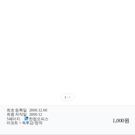
1
/ 5
ㆍ
최초 등록일
2000.12.06
ㆍ
최종 저작일
2000.12
ㆍ
5페이지
/
한컴오피스
1,000원
ㆍ
리포트 > 독후감/창작