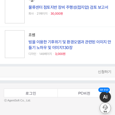
*철*
물류센터 점토지반 장비 주행성(접지압) 검토 보고서
회사ㆍ21페이지ㆍ
30,000원
죠쌤
빙을 이용한 기후위기 및 환경오염과 관련된 이미지 만
들기 노하우 및 이미지130장
디자인ㆍ149페이지ㆍ
3,000원
신청하기
5분 완성!
로그인
PC버전
AI
ⓒ AgentSoft Co., Ltd.
챗봇