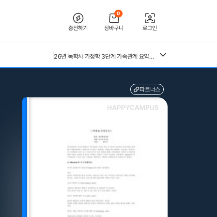
0
충전하기
장바구니
로그인
[2026 합격인증O] 전북대학교병원 간호사 채용 대비 필기+면접 기출 정리
[2026년 대비] 2025년도 분당서울대학교병원 AI면접 인증O(자세한 정리, 따성지, 투표 O)
26년 독학사 가정학 3단계 가족관계 요약본(24,25년 시험 복기내용 추가)
[수자무, 직무 150 문답 0]2027 대비 2026 한양대학교병원(서울) 신규 간호사 최종합격 AII IN ONE 대비서 (스펙, 자기소개서, 면접 기출, 직무 150개 문답0, 합격인증0)
중앙대 매경 합격 필기본 (매경테스트 독학 필수자료)
전북대학교병원 2027년 간호사 채용 대비 필기+면접 복원(합격인증 O)
파트너스
근로복지공단 울산병원 간호사 상세한 면접후기 및 기출질문답변 병원정보 직무상식 80선
수질환경기사 필기 총정리본
구매자재관리 총론 25,26년 4회분 기출문제(예시문제) 40문항 및 답안(계산문제 풀이 포함)
혈액원 간호사 최종합격 자소서