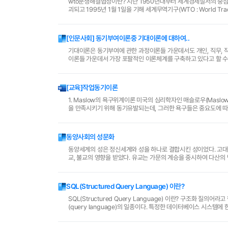
wto분쟁해결협정이란? 지난 1950년대부터 세계경제질서의 중심으로 움직여
괴되고 1995년 1월 1일을 기해 세계무역기구(WTO : World T
‘규범에 입..
[인문사회] 동기부여이론중 기대이론에 대하여..
기대이론은 동기부여에 관한 과정이론들 가운데서도 개인, 직무, 
이론들 가운데서 가장 포팔적인 이론체계를 구축하고 있다고 할 수 
의 달성가능성, 그리고 목표달성을 통해서 성과를 얻을 가능성..
[교육]작업동기이론
1. Maslow의 욕구위계이론 미국의 심리학자인 매슬로우(Maslow)에 의해 주장되었다. 전제 인간은 무엇인가를 항상 갈구하는 동물로서 여러 가지 욕구들
을 만족시키기 위해 동기유발되는데, 그러한 욕구들은 중요도에 따라 총5단계의 계층을 이루고 있다. 1단계-
..
동양사회의 성문화
동양세계의 성은 정신세계와 성을 하나로 결합시킨 성이었다. 고대 중국은 성관계에서의 조화를 중요시했으며, 구름과 비로 표현했다. 중국사회는 유교, 도
교, 불교의 영향을 받았다. 유교는 가문의 계승을 중시하여 다산의
적 성 지침서에는 남성의 수명을 연장하기 위한 것을 다..
SQL(Structured Query Language) 이란?
SQL(Structured Query Language) 이란? 구조화 질의어라고 한다. 데이터 정의어(DDL)와 데이터 조작어(DML)를 포함한 데이터베이스용 질의언어
(query language)의 일종이다. 특정한 데이터베이스 시스
되었으나 지금은 다른 데이터베..