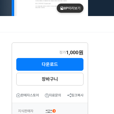
8P
미리보기
1,000원
정가
다운로드
장바구니
판매자스토어
자료문의
링크복사
지식판매자
*단*
B