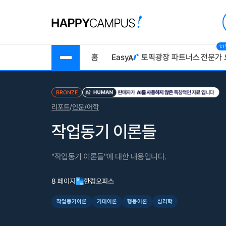
1:
홈
Easy
토픽광장
파트너스
전문가 
BRONZE
리포트
/
인문/어학
작업동기 이론들
"작업동기 이론들"에 대한 내용입니다.
8 페이지
한컴오피스
작업동기이론
기대이론
행동이론
심리학