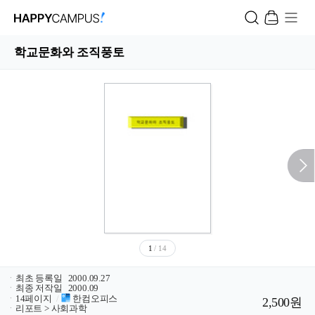
학교문화와 조직풍토
1
/ 14
ㆍ
최초 등록일
2000.09.27
ㆍ
최종 저작일
2000.09
ㆍ
14페이지
/
한컴오피스
2,500원
ㆍ
리포트 > 사회과학