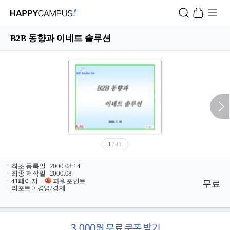
B2B 동향과 이네트 솔루션
1
/ 41
ㆍ
최초 등록일
2000.08.14
ㆍ
최종 저작일
2000.08
ㆍ
41페이지
/
파워포인트
무료
ㆍ
리포트 > 경영/경제