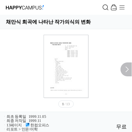
채만식 희곡에 나타난 작가의식의 변화
1
/ 13
ㆍ
최초 등록일
1999.11.05
ㆍ
최종 저작일
1999.11
ㆍ
13페이지
/
한컴오피스
무료
ㆍ
리포트 > 인문/어학