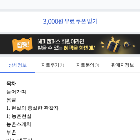
상세정보
자료후기
(
1
)
자료문의
(
0
)
판매자정보
목차
들어가며
몸글
1. 현실의 충실한 관찰자
1) 농촌현실
농촌스케치
부촌