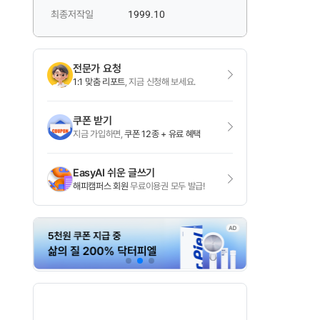
최종저작일
1999.10
전문가 요청
1:1 맞춤 리포트
, 지금 신청해 보세요.
쿠폰 받기
지금 가입하면,
쿠폰 12종 + 유료 혜택
EasyAI 쉬운 글쓰기
해피캠퍼스 회원
무료이용권 모두 발급!