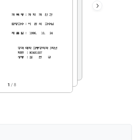
1
/
8