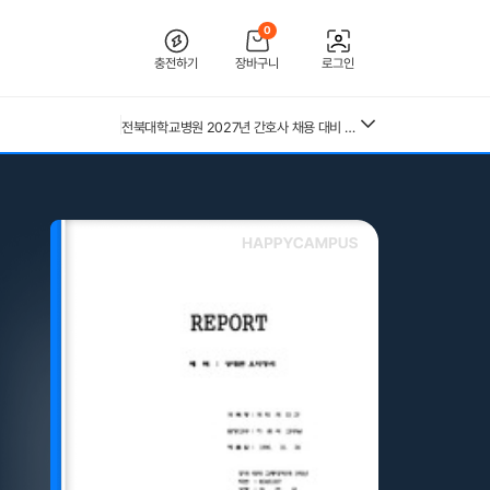
0
충전하기
장바구니
로그인
26년 독학사 가정학 3단계 가족관계 요약본(24,25년 시험 복기내용 추가)
[2026 합격인증O] 전북대학교병원 간호사 채용 대비 필기+면접 기출 정리
전북대학교병원 2027년 간호사 채용 대비 필기+면접 복원(합격인증 O)
26년 독학사 가정학 3단계 식생활과 건강 요약본 (24,25년 시험 복기내용 추가)
독학사 3단계 가정학 가족관계 기출모의고사 200제(객관식 150, 주관식 50문제)
(+합격인증O) SMAT 12시간 단기 암기 요약본 (모듈 A,B,C)
중앙대 매경 합격 필기본 (매경테스트 독학 필수자료)
독학사 3단계 가정학 식생활과건강 기출모의고사 200제(객관식 150, 주관식 50문제)
근로복지공단 울산병원 간호사 상세한 면접후기 및 기출질문답변 병원정보 직무상식 80선
독학사 3단계 가족관계 기출