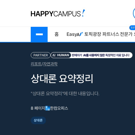
1:
홈
Easy
토픽광장
파트너스
전문가 
PARTNER
리포트
/
자연과학
상대론 요약정리
"상대론 요약정리"에 대한 내용입니다.
8 페이지
한컴오피스
상대론