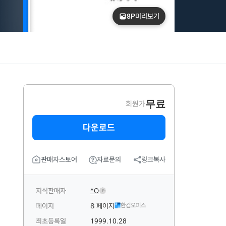
8P
미리보기
무료
회원가
다운로드
판매자스토어
자료문의
링크복사
지식판매자
*O
P
페이지
8 페이지
한컴오피스
최초등록일
1999.10.28