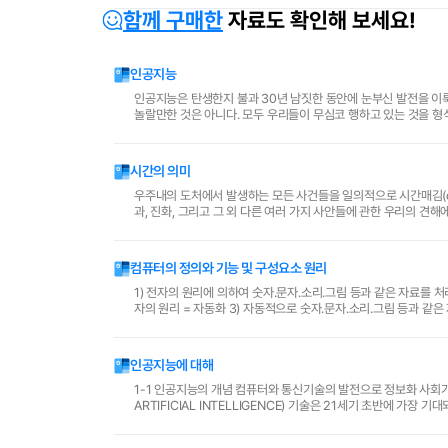
함께 구매한
자료도 확인해 보세요!
인공지능
인공지능은 탄생한지 불과 30년 남짓한 동안에 눈부신 발전을 이
놀랄만한 것은 아니다. 모두 우리들이 무심코 행하고 있는 것을 형식
의 발전의 여지도 크다. 특히 어려운 수학이나 물리를 공..
시간의 의미
우주내의 도처에서 발생하는 모든 사건들을 일의적으로 시간매김(d
과, 진화, 그리고 그 외 다른 여러 가지 사안들에 관한 우리의 견
질문 따위는 시료가 되는 일정량의 시간에 대한 우리의 ..
컴퓨터의 정의와 기능 및 구성요소 원리
1) 전자의 원리에 의하여 숫자.문자.소리.그림 등과 같은 자료를 처
자의 원리 = 자동화 3) 자동적으로 숫자.문자.소리.그림 등과 같은 자료와 인간의 지식을 처리하는시
후의 인공지능에 바탕. ..
인공지능에 대해
1-1 인공지능의 개념 컴퓨터와 통신기술의 발전으로 정보화 사회가
ARTIFICIAL INTELLIGENCE) 기술은 21세기 초반에 가장
인공지능기술을 지원할 하드웨어와 소프트웨..