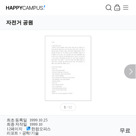
자전거 공원
1
/ 12
ㆍ
최초 등록일
1999.10.25
ㆍ
최종 저작일
1999.10
ㆍ
12페이지
/
한컴오피스
무료
ㆍ
리포트 > 공학/기술