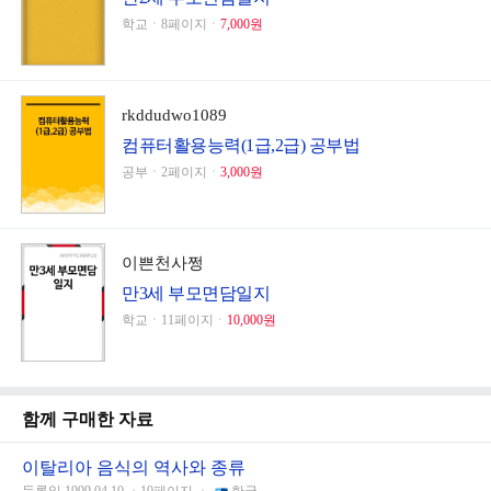
학교ㆍ8페이지ㆍ
7,000원
rkddudwo1089
컴퓨터활용능력(1급,2급) 공부법
공부ㆍ2페이지ㆍ
3,000원
이쁜천사쩡
만3세 부모면담일지
학교ㆍ11페이지ㆍ
10,000원
함께 구매한 자료
이탈리아 음식의 역사와 종류