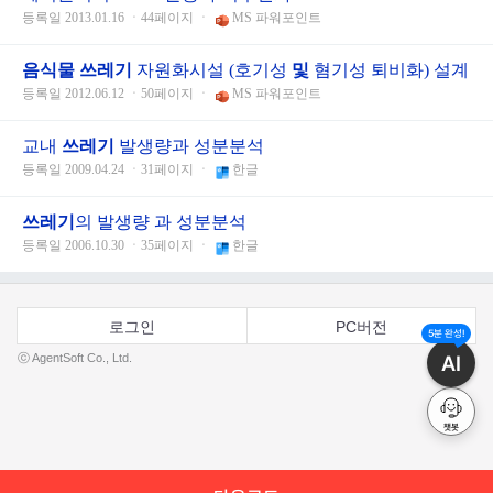
등록일 2013.01.16 ㆍ44페이지 ㆍ
MS 파워포인트
음식물
쓰레기
자원화시설 (호기성
및
혐기성 퇴비화) 설계
등록일 2012.06.12 ㆍ50페이지 ㆍ
MS 파워포인트
교내
쓰레기
발생량과 성분분석
등록일 2009.04.24 ㆍ31페이지 ㆍ
한글
쓰레기
의 발생량 과 성분분석
등록일 2006.10.30 ㆍ35페이지 ㆍ
한글
로그인
PC버전
5분 완성!
AI
ⓒ AgentSoft Co., Ltd.
챗봇