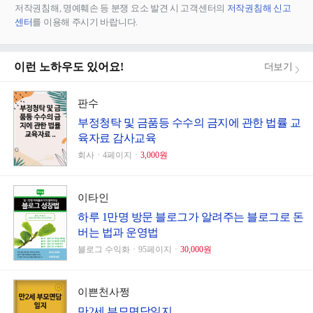
저작권침해, 명예훼손 등 분쟁 요소 발견 시 고객센터의
저작권침해 신고
센터
를 이용해 주시기 바랍니다.
이런 노하우도 있어요!
더보기
판수
부정청탁 및 금품등 수수의 금지에 관한 법률 교
육자료 감사교육
회사ㆍ4페이지ㆍ
3,000원
이타인
하루 1만명 방문 블로그가 알려주는 블로그로 돈
버는 법과 운영법
블로그 수익화ㆍ95페이지ㆍ
30,000원
이쁜천사쩡
만2세 부모면담일지