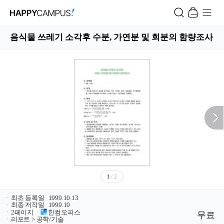
음식물 쓰레기 소각후 수분, 가연분 및 회분의 함량조사
1
/ 2
ㆍ
최초 등록일
1999.10.13
ㆍ
최종 저작일
1999.10
ㆍ
2페이지
/
한컴오피스
무료
ㆍ
리포트 > 공학/기술