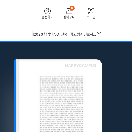
0
충전하기
장바구니
로그인
[2026 합격인증O] 전북대학교병원 간호사 채용 대비 필기+면접 기출 정리
26년 독학사 가정학 3단계 가족관계 요약본(24,25년 시험 복기내용 추가)
[수자무, 직무 150 문답 0]2027 대비 2026 한양대학교병원(서울) 신규 간호사 최종합격 AII IN ONE 대비서 (스펙, 자기소개서, 면접 기출, 직무 150개 문답0, 합격인증0)
전북대학교병원 2027년 간호사 채용 대비 필기+면접 복원(합격인증 O)
중앙대 매경 합격 필기본 (매경테스트 독학 필수자료)
(+합격인증O) SMAT 12시간 단기 암기 요약본 (모듈 A,B,C)
근로복지공단 울산병원 간호사 상세한 면접후기 및 기출질문답변 병원정보 직무상식 80선
26년 독학사 가정학 3단계 식생활과 건강 요약본 (24,25년 시험 복기내용 추가)
수질환경기사 필기 총정리본
혈액원 간호사 최종합격 자소서