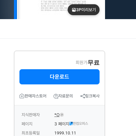
3P
미리보기
무료
회원가
다운로드
판매자스토어
자료문의
링크복사
지식판매자
*O
P
페이지
3 페이지
한컴오피스
최초등록일
1999.10.11