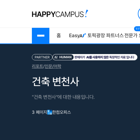
1:
홈
Easy
토픽광장
파트너스
전문가 
PARTNER
리포트
/
인문/어학
건축 변천사
"건축 변천사"에 대한 내용입니다.
3 페이지
한컴오피스