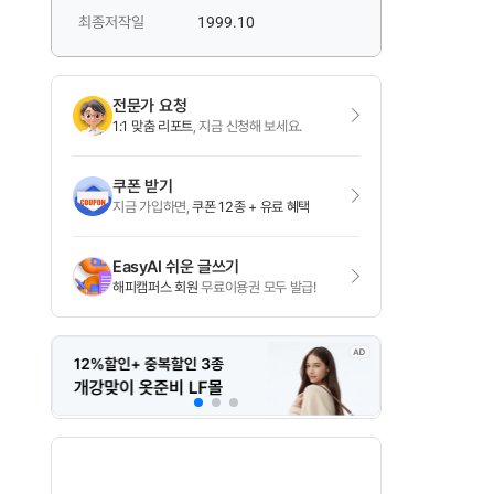
최종저작일
1999.10
전문가 요청
1:1 맞춤 리포트
, 지금 신청해 보세요.
쿠폰 받기
지금 가입하면,
쿠폰 12종 + 유료 혜택
EasyAI 쉬운 글쓰기
해피캠퍼스 회원
무료이용권 모두 발급!