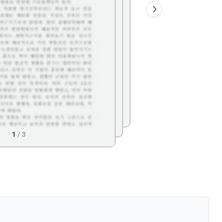
1
/
3