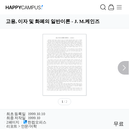
고용, 이자 및 화폐의 일반이론 - J. M.케인즈
1
/ 2
ㆍ
최초 등록일
1999.10.10
ㆍ
최종 저작일
1999.10
ㆍ
2페이지
/
한컴오피스
무료
ㆍ
리포트 > 인문/어학