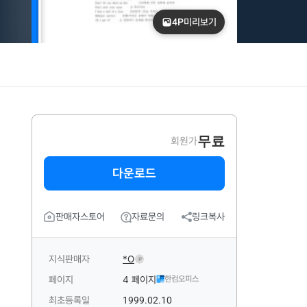
4P
미리보기
무료
회원가
다운로드
판매자스토어
자료문의
링크복사
지식판매자
*O
P
페이지
4 페이지
한컴오피스
최초등록일
1999.02.10