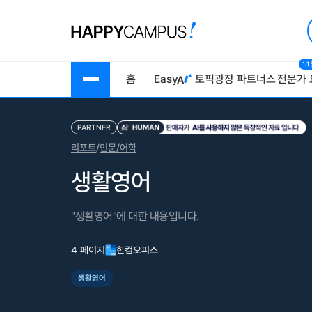
1:
홈
Easy
토픽광장
파트너스
전문가 
PARTNER
리포트
/
인문/어학
생활영어
"생활영어"에 대한 내용입니다.
4 페이지
한컴오피스
생활영어