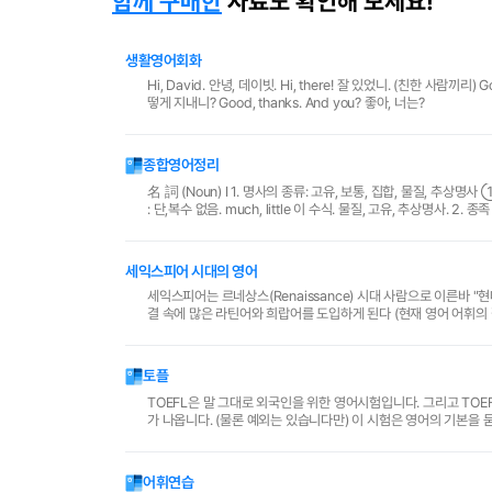
함께 구매한
자료도 확인해 보세요!
생활영어회화
Hi, David. 안녕, 데이빗. Hi, there! 잘 있었니. (친한 사람끼리) Goo
떻게 지내니? Good, thanks. And you? 좋아, 너는?
종합영어정리
名 詞 (Noun) Ⅰ 1. 명사의 종류: 고유, 보통, 집합, 물질, 추상명사 ① 셀 수 있는 명사 : 단,복수 가능 many, few로 수식. 보통, 집합명사. ② 셀 수 없는 명사
: 단,복수 없음. much, little 이 수식.
세익스피어 시대의 영어
세익스피어는 르네상스(Renaissance) 시대 사람으로 이른바 "
결 속에 많은 라틴어와 희랍어를 도입하게 된다 (현재 영어 어휘의 
구별되지 않았기 때문에) 장모음을 모두 상..
토플
TOEFL은 말 그대로 외국인을 위한 영어시험입니다. 그리고 TOE
가 나옵니다. (물론 예외는 있습니다만) 이 시험은 영어의 기본을 묻는
다. 머리를 써야 하는 문제가 없다는..
어휘연습