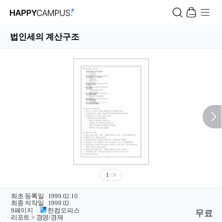
법인세의 계산구조
1
/ 9
ㆍ
최초 등록일
1999.02.10
ㆍ
최종 저작일
1999.02
ㆍ
9페이지
/
한컴오피스
무료
ㆍ
리포트 > 경영/경제