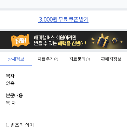
상세정보
자료후기
(
2
)
자료문의
(
0
)
판매자정보
목차
없음
본문내용
목 차
1. 변조의 의미