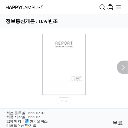
정보통신개론 : D/A 변조
1
/ 12
ㆍ
최초 등록일
1999.02.07
ㆍ
최종 저작일
1999.02
ㆍ
12페이지
/
한컴오피스
무료
ㆍ
리포트 > 공학/기술