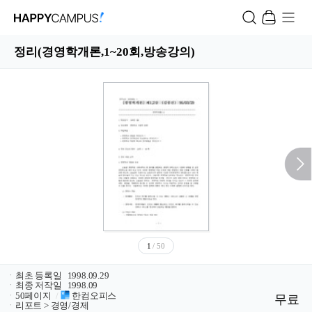
정리(경영학개론,1~20회,방송강의)
1
/ 50
ㆍ
최초 등록일
1998.09.29
ㆍ
최종 저작일
1998.09
ㆍ
50페이지
/
한컴오피스
무료
ㆍ
리포트 > 경영/경제