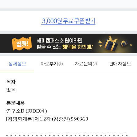
상세정보
자료후기
(
2
)
자료문의
(
0
)
판매자정보
목차
없음
본문내용
연구소D (IODE04 )
[경영학개론] 제1,2강 (김종진) 95/03/29
-=-=-=-=-=-=-=-=-=-=-=-=-=-=-=-=-=-=-=-=-=-=-=-=-=-=-=-=-