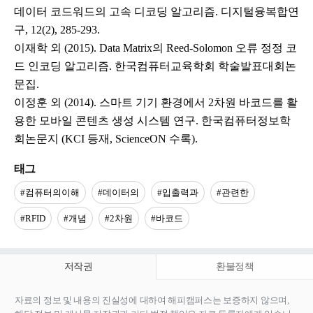
데이터 코드워드의 고속 디코딩 알고리즘. 디지털융복합연
구, 12(2), 285-293.
이재학 외 (2015). Data Matrix의 Reed-Solomon 오류 정정 코
드 인코딩 알고리즘. 한국컴퓨터교육학회 학술발표대회논
문집.
이정훈 외 (2014). 스마트 기기 환경에서 2차원 바코드를 활
용한 모바일 콘텐츠 생성 시스템 연구. 한국컴퓨터정보학
회논문지 (KCI 등재, ScienceON 수록).
태그
#컴퓨터의이해
#데이터의
#입출력과
#관련한
#RFID
#개념
#2차원
#바코드
저작권
환불정책
자료의 정보 및 내용의 진실성에 대하여 해피캠퍼스는 보증하지 않으며,