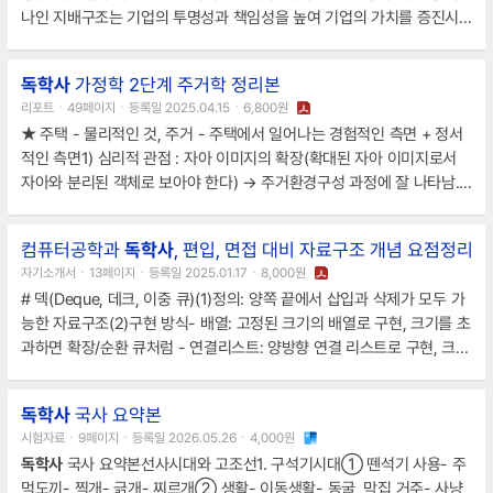
나인 지배구조는 기업의 투명성과 책임성을 높여 기업의 가치를 증진시키
는데 중요한 역할을 합니다.지배구조는 기업이 어떻게 운영되고 ..
독학사
가정학 2단계 주거학 정리본
리포트ㆍ49페이지ㆍ등록일 2025.04.15ㆍ6,800원
★ 주택 - 물리적인 것, 주거 - 주택에서 일어나는 경험적인 측면 + 정서
적인 측면1) 심리적 관점 : 자아 이미지의 확장(확대된 자아 이미지로서
자아와 분리된 객체로 보아야 한다) → 주거환경구성 과정에 잘 나타남.
⇒ 주거 내 자아 정체에 대한 진실한 느낌 포함된..
컴퓨터공학과
독학사
, 편입, 면접 대비 자료구조 개념 요점정리
자기소개서ㆍ13페이지ㆍ등록일 2025.01.17ㆍ8,000원
# 덱(Deque, 데크, 이중 큐)(1)정의: 양쪽 끝에서 삽입과 삭제가 모두 가
능한 자료구조(2)구현 방식- 배열: 고정된 크기의 배열로 구현, 크기를 초
과하면 확장/순환 큐처럼 - 연결리스트: 양방향 연결 리스트로 구현, 크기
가 동적으로 조정 가능 (3)덱의 종류..
독학사
국사 요약본
시험자료ㆍ9페이지ㆍ등록일 2026.05.26ㆍ4,000원
독학사
국사 요약본선사시대와 고조선1. 구석기시대① 뗀석기 사용- 주
먹도끼- 찍개- 긁개- 찌르개② 생활- 이동생활- 동굴, 막집 거주- 사냥,