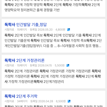
독학사
2단계 가정학 영양학
독학사
2단계
독학사
가정학
독학사
2단계
영양학요약 정리본최근 출제 경향을 기반
독학사
인간발달 기출,정답
시험자료ㆍ15페이지ㆍ등록일 2026.05.20ㆍ4,800원
독학사
2단계 인간발달 족보
독학사
2단계 인간발달 기출
독학사
2단계
인간발달 기출문제
독학사
인간발달 족보
독학사
가정학 족보
독학사
2단
계인간발달기출(정답첨부)1. 다음 중 ... 8~10개월경 사회적 참조 행동이
나타난다.② 브리지는 영아기에 정서 분화가 이루어진다고 보았다.③
골만은 정서지능의 요소로 자기조절과 감정이입을 제시하였다.④ 살로
독학사
2단계 가정관리론
베이와 메이어
시험자료ㆍ15페이지ㆍ등록일 2026.04.15ㆍ5,500원
독학사
2단계 가정관리론
독학사
가정관리론 가정학 가정관리론
독학사
가정학 가정관리론
독학사
2단계 가정학 가정관리론
독학사
2단계
독학
사
가정학 가정관리론
독학사
2단계가정관리
독학사
2단계 주거학
시험자료ㆍ34페이지ㆍ등록일 2026.04.28ㆍ6,500원