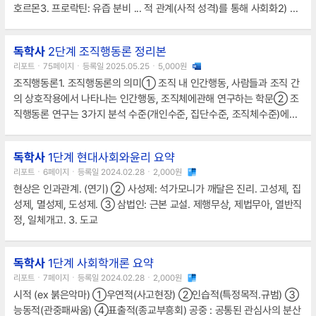
호르몬3. 프로락틴: 유즙 분비 ... 적 관계(사적 성격)를 통해 사회화2) 양
육은 부모의 책임 but 책임 수행 조건 사회적 미충족->자조 원칙 관철 X
6. 아동 양육의 사회 부조1) 일반핵가족에 대한 육아 지식, 기술
독학사
2단계 조직행동론 정리본
리포트ㆍ75페이지ㆍ등록일 2025.05.25ㆍ5,000원
조직행동론1. 조직행동론의 의미① 조직 내 인간행동, 사람들과 조직 간
의 상호작용에서 나타나는 인간행동, 조직체에관해 연구하는 학문② 조
직행동론 연구는 3가지 분석 수준(개인수준, 집단수준, 조직체수준)에서
이루어짐2. 조직행동론의 목표 (★)① 설명(이해): 어떤 현..
독학사
1단계 현대사회와윤리 요약
리포트ㆍ6페이지ㆍ등록일 2024.02.28ㆍ2,000원
현상은 인과관계. (연기) ② 사성제: 석가모니가 깨달은 진리. 고성제, 집
성제, 멸성제, 도성제. ③ 삼법인: 근본 교설. 제행무상, 제법무아, 열반직
정, 일체개고. 3. 도교
독학사
1단계 사회학개론 요약
리포트ㆍ7페이지ㆍ등록일 2024.02.28ㆍ2,000원
시적 (ex 붉은악마) ①우연적(사고현장) ②인습적(특정목적.규범) ③
능동적(관중패싸움) ④표출적(종교부흥회) 공중 : 공통된 관심사의 분산