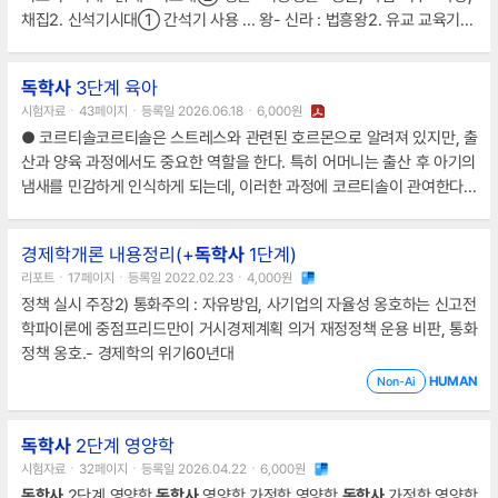
채집2. 신석기시대① 간석기 사용 ... 왕- 신라 : 법흥왕2. 유교 교육기관
① 태학 : 고구려② 국학 : 통일신라3. 대표 문화재① 황룡사 9층 목탑
② 석굴암③ 불국사④ 금동미륵반가사유상4. 고구려 고분벽화① 무
독학사
3단계 육아
용총 ... ① 중서문하성② 상서성③ 중추원④ 어사대⑤ 삼사5. 지방
시험자료ㆍ43페이지ㆍ등록일 2026.06.18ㆍ6,000원
제도① 5도 양계② 향,부곡,소 존재고려의 대외관계1. 거란 침입① 서
● 코르티솔코르티솔은 스트레스와 관련된 호르몬으로 알려져 있지만, 출
희 담판 → 강동6주 획득② 강감찬 귀주대첩2. 여진
산과 양육 과정에서도 중요한 역할을 한다. 특히 어머니는 출산 후 아기의
냄새를 민감하게 인식하게 되는데, 이러한 과정에 코르티솔이 관여한다.
어머니는 자신의 아기와 다른 아기의 냄새를 구별할 수 있으..
경제학개론 내용정리(+
독학사
1단계)
리포트ㆍ17페이지ㆍ등록일 2022.02.23ㆍ4,000원
정책 실시 주장2) 통화주의 : 자유방임, 사기업의 자율성 옹호하는 신고전
학파이론에 중점프리드만이 거시경제계획 의거 재정정책 운용 비판, 통화
정책 옹호.- 경제학의 위기60년대
HUMAN
Non-Ai
독학사
2단계 영양학
시험자료ㆍ32페이지ㆍ등록일 2026.04.22ㆍ6,000원
독학사
2단계 영양학
독학사
영양학 가정학 영양학
독학사
가정학 영양학