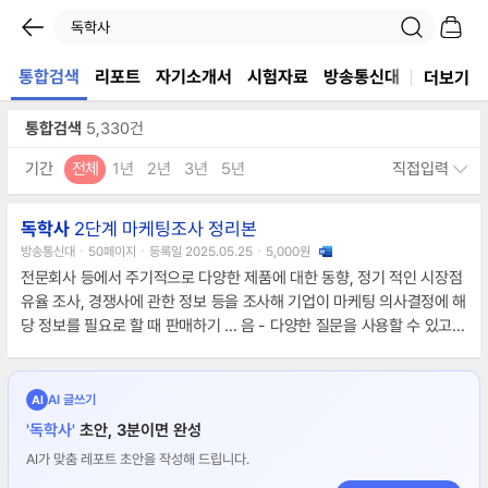
통합검색
리포트
자기소개서
시험자료
방송통신대
서식
노
더보기
통합검색
5,330건
기간
전체
1년
2년
3년
5년
직접입력
독학사
2단계 마케팅조사 정리본
방송통신대ㆍ50페이지ㆍ등록일 2025.05.25ㆍ5,000원
전문회사 등에서 주기적으로 다양한 제품에 대한 동향, 정기 적인 시장점
유율 조사, 경쟁사에 관한 정보 등을 조사해 기업이 마케팅 의사결정에 해
당 정보를 필요로 할 때 판매하기 ... 음 - 다양한 질문을 사용할 수 있고
정확한 응답을 얻을 수 있음 - 환경을 통제, 표준화 할 수 있음, 타인의 영
향을 배제시킬 수 있음 - 응답자의 과거의 행동이나 사적 행위
AI 글쓰기
AI
'독학사'
초안, 3분이면 완성
AI가 맞춤 레포트 초안을 작성해 드립니다.