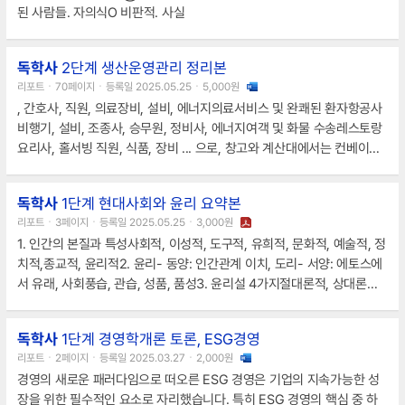
된 사람들. 자의식O 비판적. 사실
독학사
2단계 생산운영관리 정리본
리포트ㆍ70페이지ㆍ등록일 2025.05.25ㆍ5,000원
, 간호사, 직원, 의료장비, 설비, 에너지의료서비스 및 완쾌된 환자항공사
비행기, 설비, 조종사, 승무원, 정비사, 에너지여객 및 화물 수송레스토랑
요리사, 홀서빙 직원, 식품, 장비 ... 으로, 창고와 계산대에서는 컨베이어
벨트를사용하는 식의 혼합형 배치 적용- 병원의 경우도 기본적으로 공정
별 배치를 채택하지만 입원 환자의 진료를 위해서는의사, 간호사, 약, 진
독학사
1단계 현대사회와 윤리 요약본
단장비 등
리포트ㆍ3페이지ㆍ등록일 2025.05.25ㆍ3,000원
1. 인간의 본질과 특성사회적, 이성적, 도구적, 유희적, 문화적, 예술적, 정
치적,종교적, 윤리적2. 윤리- 동양: 인간관계 이치, 도리- 서양: 에토스에
서 유래, 사회풍습, 관습, 성품, 품성3. 윤리설 4가지절대론적, 상대론적,
목적론적, 의무(법치)론적4. 윤리..
독학사
1단계 경영학개론 토론, ESG경영
리포트ㆍ2페이지ㆍ등록일 2025.03.27ㆍ2,000원
경영의 새로운 패러다임으로 떠오른 ESG 경영은 기업의 지속가능한 성
장을 위한 필수적인 요소로 자리했습니다. 특히 ESG 경영의 핵심 중 하