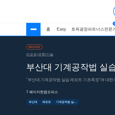
홈
Easy
토픽광장
파트너스
전문가
BRONZE
리포트
/
공학/기술
부산대 기계공작법 실습
"부산대 기계공작법 실습 레포트 기초측정"에 대한
7 페이지
한컴오피스
부산대
레포트
기계공작법 실습 레포트 기초측정