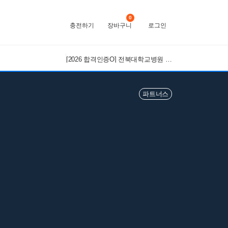
0
충전하기
장바구니
로그인
[2026 합격인증O] 전북대학교병원 간호사 채용 대비 필기+면접 기출 정리
파트너스