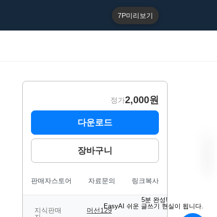
7P
미리보기
2,000원
정가
다운로드
장바구니
판매자스토어
자료문의
링크복사
“
E
5분 완성!
a
EasyAI 쉬운 글쓰기 현실이 됩니다.
s
지식판매
머선129
B
y