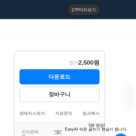
17P
미리보기
2,500원
정가
다운로드
장바구니
판매자스토어
자료문의
링크복사
“
E
5분 완성!
a
EasyAI 쉬운 글쓰기 현실이 됩니다.
s
지식판매
*청*
B
y