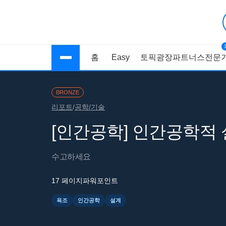
홈
Easy
토픽광장
파트너스
전문가
BRONZE
리포트
/
공학/기술
[인간공학] 인간공학적
수고하세요
17 페이지
파워포인트
욕조
인간공학
설계