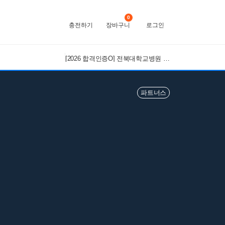
0
충전하기
장바구니
로그인
[2026 합격인증O] 전북대학교병원 간호사 채용 대비 필기+면접 기출 정리
파트너스